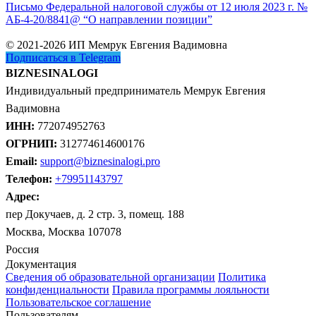
Письмо Федеральной налоговой службы от 12 июля 2023 г. №
АБ-4-20/8841@ “О направлении позиции”
© 2021-2026 ИП Мемрук Евгения Вадимовна
Подписаться в Telegram
BIZNESINALOGI
Индивидуальный предприниматель Мемрук Евгения
Вадимовна
ИНН:
772074952763
ОГРНИП:
312774614600176
Email:
support@biznesinalogi.pro
Телефон:
+79951143797
Адрес:
пер Докучаев, д. 2 стр. 3, помещ. 188
Москва, Москва 107078
Россия
Документация
Сведения об образовательной организации
Политика
конфиденциальности
Правила программы лояльности
Пользовательское соглашение
Пользователям