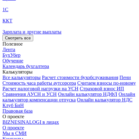
1С
ККТ
Зарплата и другие выплаты
Смотреть все
Полезное
Лента
БухУбер
Обучение
Календарь бухгалтера
Калькуляторы
Все калькуляторы
Расчет стоимости бухобслуживания
Пени
Стоимость часа работы аутсорсера
Считаем взносы по-новому
Расчет налоговой нагрузки на УСН
Страховой взнос ИП
Сравнения АУСН и УСН
Онлайн калькулятор НДФЛ
Онлайн
калькулятор компенсации отпуска
Онлайн калькулятор НДС
Клуб БиН
Правовая база
О проекте
BIZNESINALOGI в лицах
О проекте
Мы в СМИ
Контакты