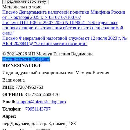
Предложите свою тему
Материалы по теме
Письмо Департамента налоговой политики Минфина России
от 17 октября 2025 г. N 03-07-07/100767
Письмо ТПП РФ от 29.07.2026 N ПР/0621 "Об отдельных
вопросах свидетельствования обстоятельств непреодолимой
силы"
Письмо Федеральной налоговой службы от 12 июля 2023 г. №
АБ-4-20/8841@ “О направлении позиции”
© 2021-2026 ИП Мемрук Евгения Вадимовна
Подписаться в Telegram
BIZNESINALOGI
Индивидуальный предприниматель Мемрук Евгения
Вадимовна
ИНН:
772074952763
ОГРНИП:
312774614600176
Email:
support@biznesinalogi.pro
Телефон:
+79951143797
Адрес:
пер Докучаев, д. 2 стр. 3, помещ. 188