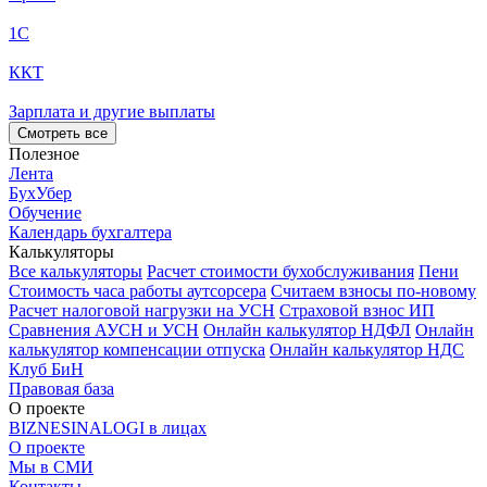
1С
ККТ
Зарплата и другие выплаты
Смотреть все
Полезное
Лента
БухУбер
Обучение
Календарь бухгалтера
Калькуляторы
Все калькуляторы
Расчет стоимости бухобслуживания
Пени
Стоимость часа работы аутсорсера
Считаем взносы по-новому
Расчет налоговой нагрузки на УСН
Страховой взнос ИП
Сравнения АУСН и УСН
Онлайн калькулятор НДФЛ
Онлайн
калькулятор компенсации отпуска
Онлайн калькулятор НДС
Клуб БиН
Правовая база
О проекте
BIZNESINALOGI в лицах
О проекте
Мы в СМИ
Контакты