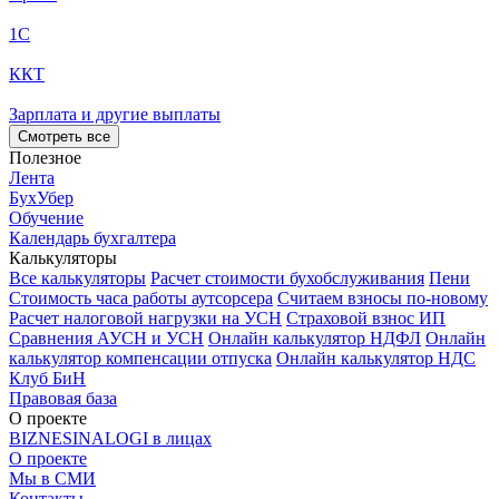
1С
ККТ
Зарплата и другие выплаты
Смотреть все
Полезное
Лента
БухУбер
Обучение
Календарь бухгалтера
Калькуляторы
Все калькуляторы
Расчет стоимости бухобслуживания
Пени
Стоимость часа работы аутсорсера
Считаем взносы по-новому
Расчет налоговой нагрузки на УСН
Страховой взнос ИП
Сравнения АУСН и УСН
Онлайн калькулятор НДФЛ
Онлайн
калькулятор компенсации отпуска
Онлайн калькулятор НДС
Клуб БиН
Правовая база
О проекте
BIZNESINALOGI в лицах
О проекте
Мы в СМИ
Контакты