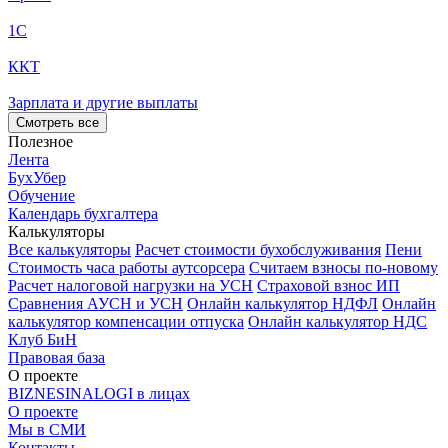
1С
ККТ
Зарплата и другие выплаты
Смотреть все
Полезное
Лента
БухУбер
Обучение
Календарь бухгалтера
Калькуляторы
Все калькуляторы
Расчет стоимости бухобслуживания
Пени
Стоимость часа работы аутсорсера
Считаем взносы по-новому
Расчет налоговой нагрузки на УСН
Страховой взнос ИП
Сравнения АУСН и УСН
Онлайн калькулятор НДФЛ
Онлайн
калькулятор компенсации отпуска
Онлайн калькулятор НДС
Клуб БиН
Правовая база
О проекте
BIZNESINALOGI в лицах
О проекте
Мы в СМИ
Контакты