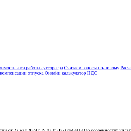
оимость часа работы аутсорсера
Считаем взносы по-новому
Расч
 компенсации отпуска
Онлайн калькулятор НДС
 от 27 мая 2024 г. N 03-05-06-04/48418 Об особенностях упла