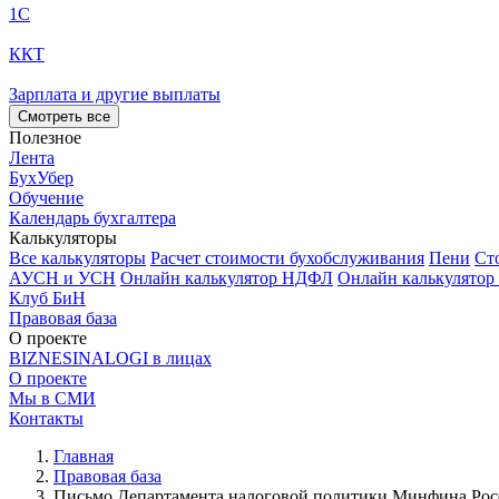
1С
ККТ
Зарплата и другие выплаты
Смотреть все
Полезное
Лента
БухУбер
Обучение
Календарь бухгалтера
Калькуляторы
Все калькуляторы
Расчет стоимости бухобслуживания
Пени
Ст
АУСН и УСН
Онлайн калькулятор НДФЛ
Онлайн калькулятор
Клуб БиН
Правовая база
О проекте
BIZNESINALOGI в лицах
О проекте
Мы в СМИ
Контакты
Главная
Правовая база
Письмо Департамента налоговой политики Минфина России