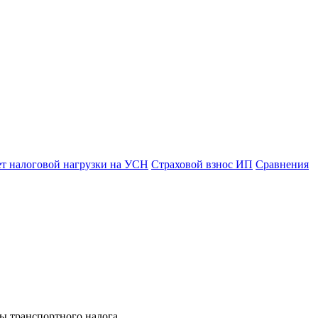
ет налоговой нагрузки на УСН
Страховой взнос ИП
Сравнения
ты транспортного налога