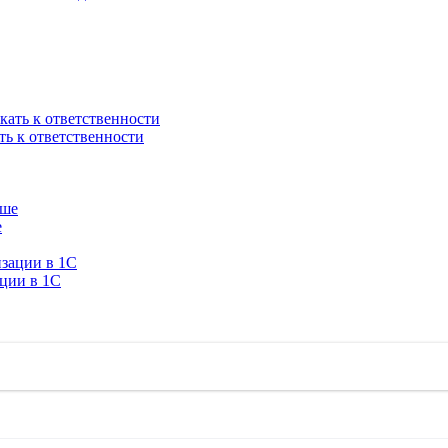
ть к ответственности
е
ации в 1C