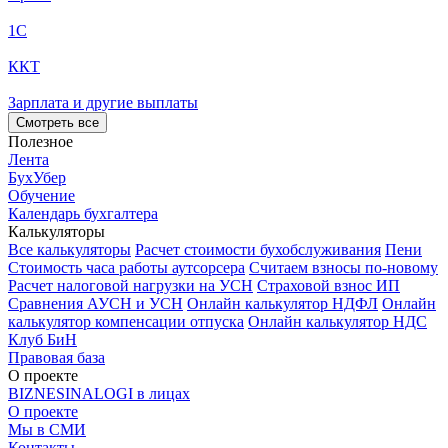
1С
ККТ
Зарплата и другие выплаты
Смотреть все
Полезное
Лента
БухУбер
Обучение
Календарь бухгалтера
Калькуляторы
Все калькуляторы
Расчет стоимости бухобслуживания
Пени
Стоимость часа работы аутсорсера
Считаем взносы по-новому
Расчет налоговой нагрузки на УСН
Страховой взнос ИП
Сравнения АУСН и УСН
Онлайн калькулятор НДФЛ
Онлайн
калькулятор компенсации отпуска
Онлайн калькулятор НДС
Клуб БиН
Правовая база
О проекте
BIZNESINALOGI в лицах
О проекте
Мы в СМИ
Контакты