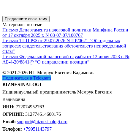
Предложите свою тему
Материалы по теме
Письмо Департамента налоговой политики Минфина России
от 17 октября 2025 г. N 03-07-07/100767
Письмо ТПП РФ от 29.07.2026 N ПР/0621 "Об отдельных
вопросах свидетельствования обстоятельств непреодолимой
силы"
Письмо Федеральной налоговой службы от 12 июля 2023 г. №
АБ-4-20/8841@ “О направлении позиции”
© 2021-2026 ИП Мемрук Евгения Вадимовна
Подписаться в Telegram
BIZNESINALOGI
Индивидуальный предприниматель Мемрук Евгения
Вадимовна
ИНН:
772074952763
ОГРНИП:
312774614600176
Email:
support@biznesinalogi.pro
Телефон:
+79951143797