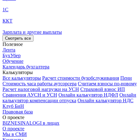
1С
ККТ
Зарплата и другие выплаты
Смотреть все
Полезное
Лента
БухУбер
Обучение
Календарь бухгалтера
Калькуляторы
Все калькуляторы
Расчет стоимости бухобслуживания
Пени
Стоимость часа работы аутсорсера
Считаем взносы по-новому
Расчет налоговой нагрузки на УСН
Страховой взнос ИП
Сравнения АУСН и УСН
Онлайн калькулятор НДФЛ
Онлайн
калькулятор компенсации отпуска
Онлайн калькулятор НДС
Клуб БиН
Правовая база
О проекте
BIZNESINALOGI в лицах
О проекте
Мы в СМИ
Контакты