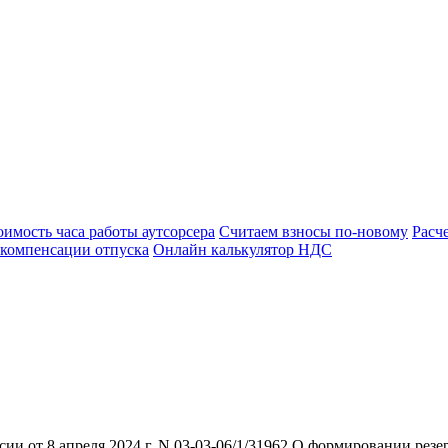
оимость часа работы аутсорсера
Считаем взносы по-новому
Расч
 компенсации отпуска
Онлайн калькулятор НДС
 от 8 апреля 2024 г. N 03-03-06/1/31962 О формировании резер