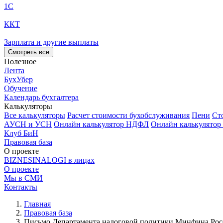
1С
ККТ
Зарплата и другие выплаты
Смотреть все
Полезное
Лента
БухУбер
Обучение
Календарь бухгалтера
Калькуляторы
Все калькуляторы
Расчет стоимости бухобслуживания
Пени
Ст
АУСН и УСН
Онлайн калькулятор НДФЛ
Онлайн калькулятор
Клуб БиН
Правовая база
О проекте
BIZNESINALOGI в лицах
О проекте
Мы в СМИ
Контакты
Главная
Правовая база
Письмо Департамента налоговой политики Минфина России