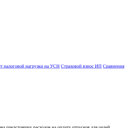
ет налоговой нагрузки на УСН
Страховой взнос ИП
Сравнения
ва предстоящих расходов на оплату отпусков для целей