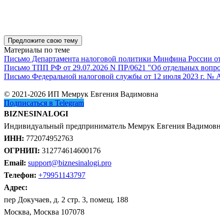
Предложите свою тему
Материалы по теме
Письмо Департамента налоговой политики Минфина России от 1
Письмо ТПП РФ от 29.07.2026 N ПР/0621 "Об отдельных вопро
Письмо Федеральной налоговой службы от 12 июля 2023 г. № 
© 2021-2026 ИП Мемрук Евгения Вадимовна
Подписаться в Telegram
BIZNESINALOGI
Индивидуальный предприниматель Мемрук Евгения Вадимов
ИНН:
772074952763
ОГРНИП:
312774614600176
Email:
support@biznesinalogi.pro
Телефон:
+79951143797
Адрес:
пер Докучаев, д. 2 стр. 3, помещ. 188
Москва, Москва 107078