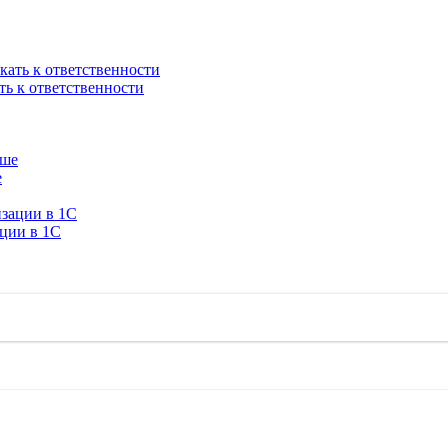
ть к ответственности
е
ации в 1C