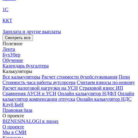
1С
ККТ
Зарплата и другие выплаты
Смотреть все
Полезное
Лента
БухУбер
Обучение
Календарь бухгалтера
Калькуляторы
Все калькуляторы
Расчет стоимости бухобслуживания
Пени
Стоимость часа работы аутсорсера
Считаем взносы по-новому
Расчет налоговой нагрузки на УСН
Страховой взнос ИП
Сравнения АУСН и УСН
Онлайн калькулятор НДФЛ
Онлайн
калькулятор компенсации отпуска
Онлайн калькулятор НДС
Клуб БиН
Правовая база
О проекте
BIZNESINALOGI в лицах
О проекте
Мы в СМИ
Контакты