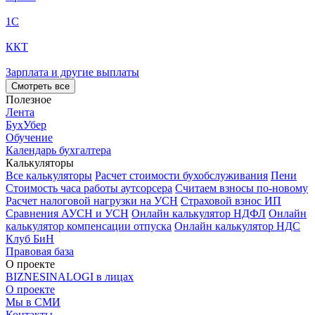
1С
ККТ
Зарплата и другие выплаты
Смотреть все
Полезное
Лента
БухУбер
Обучение
Календарь бухгалтера
Калькуляторы
Все калькуляторы
Расчет стоимости бухобслуживания
Пени
Стоимость часа работы аутсорсера
Считаем взносы по-новому
Расчет налоговой нагрузки на УСН
Страховой взнос ИП
Сравнения АУСН и УСН
Онлайн калькулятор НДФЛ
Онлайн
калькулятор компенсации отпуска
Онлайн калькулятор НДС
Клуб БиН
Правовая база
О проекте
BIZNESINALOGI в лицах
О проекте
Мы в СМИ
Контакты