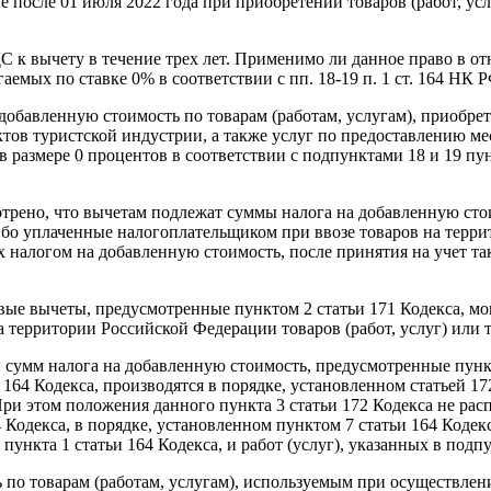
после 01 июля 2022 года при приобретении товаров (работ, услу
С к вычету в течение трех лет. Применимо ли данное право в 
гаемых по ставке 0% в соответствии с пп. 18-19 п. 1 ст. 164 НК Р
добавленную стоимость по товарам (работам, услугам), приобре
ктов туристской индустрии, а также услуг по предоставлению м
 размере 0 процентов в соответствии с подпунктами 18 и 19 пу
мотрено, что вычетам подлежат суммы налога на добавленную с
либо уплаченные налогоплательщиком при ввозе товаров на терр
х налогом на добавленную стоимость, после принятия на учет так
овые вычеты, предусмотренные пунктом 2 статьи 171 Кодекса, мо
 территории Российской Федерации товаров (работ, услуг) или 
ы сумм налога на добавленную стоимость, предусмотренные пунк
и 164 Кодекса, производятся в порядке, установленном статьей 1
ри этом положения данного пункта 3 статьи 172 Кодекса не рас
 Кодекса, в порядке, установленном пунктом 7 статьи 164 Кодекс
ункта 1 статьи 164 Кодекса, и работ (услуг), указанных в подпу
 по товарам (работам, услугам), используемым при осуществлен