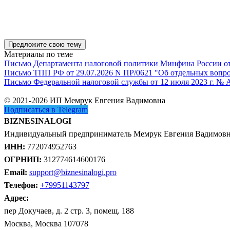
Предложите свою тему
Материалы по теме
Письмо Департамента налоговой политики Минфина России от 1
Письмо ТПП РФ от 29.07.2026 N ПР/0621 "Об отдельных вопро
Письмо Федеральной налоговой службы от 12 июля 2023 г. № 
© 2021-2026 ИП Мемрук Евгения Вадимовна
Подписаться в Telegram
BIZNESINALOGI
Индивидуальный предприниматель Мемрук Евгения Вадимов
ИНН:
772074952763
ОГРНИП:
312774614600176
Email:
support@biznesinalogi.pro
Телефон:
+79951143797
Адрес:
пер Докучаев, д. 2 стр. 3, помещ. 188
Москва, Москва 107078