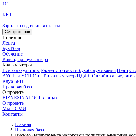
1С
ККТ
Зарплата и другие выплаты
Смотреть все
Полезное
Лента
БухУбер
Обучение
Календарь бухгалтера
Калькуляторы
Все калькуляторы
Расчет стоимости бухобслуживания
Пени
Ст
АУСН и УСН
Онлайн калькулятор НДФЛ
Онлайн калькулятор
Клуб БиН
Правовая база
О проекте
BIZNESINALOGI в лицах
О проекте
Мы в СМИ
Контакты
Главная
Правовая база
Письмо Департамента налоговой политики Минфина России