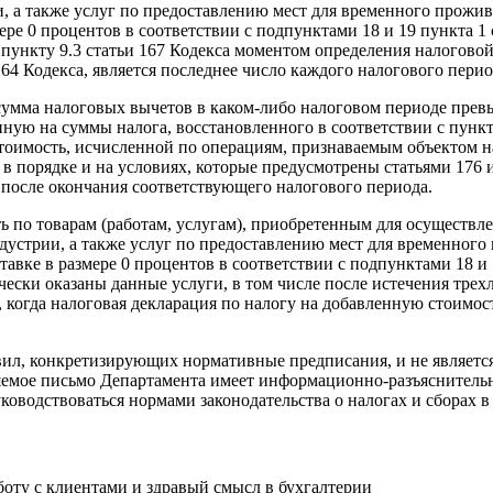
и, а также услуг по предоставлению мест для временного прожи
ре 0 процентов в соответствии с подпунктами 18 и 19 пункта 1 
 пункту 9.3 статьи 167 Кодекса моментом определения налогово
64 Кодекса, является последнее число каждого налогового перио
ли сумма налоговых вычетов в каком-либо налоговом периоде пр
нную на суммы налога, восстановленного в соответствии с пунк
оимость, исчисленной по операциям, признаваемым объектом на
 порядке и на условиях, которые предусмотрены статьями 176 и 
 после окончания соответствующего налогового периода.
 по товарам (работам, услугам), приобретенным для осуществл
дустрии, а также услуг по предоставлению мест для временного
авке в размере 0 процентов в соответствии с подпунктами 18 и 
ески оказаны данные услуги, в том числе после истечения трехл
в, когда налоговая декларация по налогу на добавленную стоимо
ил, конкретизирующих нормативные предписания, и не являетс
вляемое письмо Департамента имеет информационно-разъяснитель
уководствоваться нормами законодательства о налогах и сборах
ту с клиентами и здравый смысл в бухгалтерии