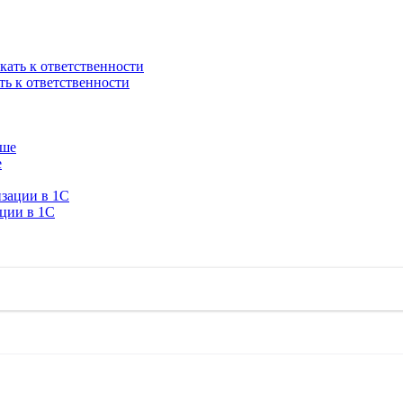
ть к ответственности
е
ации в 1C