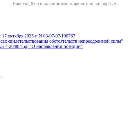
Никто ещё не оставил комментариев, станьте первым.
7 октября 2025 г. N 03-07-07/100767
сах свидетельствования обстоятельств непреодолимой силы"
АБ-4-20/8841@ “О направлении позиции”
на