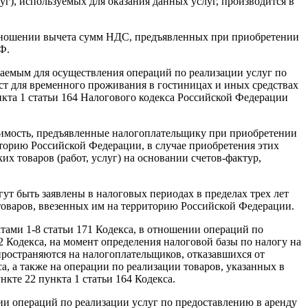
г), используемых для оказания данных услуг, производится в
отношении вычета сумм НДС, предъявленных при приобретении
Ф.
таемым для осуществления операций по реализации услуг по
ест для временного проживания в гостиницах и иных средствах
нкта 1 статьи 164 Налогового кодекса Российской Федерации
тоимость, предъявленные налогоплательщику при приобретении
иторию Российской Федерации, в случае приобретения этих
их товаров (работ, услуг) на основании счетов-фактур,
гут быть заявлены в налоговых периодах в пределах трех лет
товаров, ввезенных им на территорию Российской Федерации.
тами 1-8 статьи 171 Кодекса, в отношении операций по
72 Кодекса, на момент определения налоговой базы по налогу на
пространяются на налогоплательщиков, отказавшихся от
а, а также на операции по реализации товаров, указанных в
нкте 22 пункта 1 статьи 164 Кодекса.
ии операций по реализации услуг по предоставлению в аренду