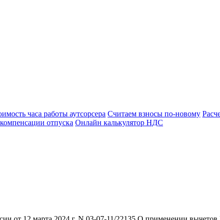
оимость часа работы аутсорсера
Считаем взносы по-новому
Расч
 компенсации отпуска
Онлайн калькулятор НДС
 от 12 марта 2024 г. N 03-07-11/22135 О применении вычетов 