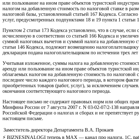
или пользование на ином праве объектов туристской индустри
налогом на добавленную стоимость по налоговой ставке в разме
налоговой базы, установленный статьей 167 Кодекса. Согласно
услуг, предусмотренных подпунктами 18 и 19 пункта 1 статьи 1
Пунктом 2 статьи 173 Кодекса установлено, что в случае, ес
исчисленную в соответствии со статьей 166 Кодекса и увеличе
суммой налоговых вычетов и суммой налога на добавленную ст
статьи 146 Кодекса, подлежит возмещению налогоплательщику в
декларация подана налогоплательщиком по истечении трех лет
Учитывая изложенное, суммы налога на добавленную стоимость
аренду или пользование на ином праве объектов туристской ин
облагаемых налогом на добавленную стоимость по налоговой ст
последнее число каждого налогового периода, в котором фактич
приобретенных товаров (работ, услуг), за исключением случае
окончания соответствующего налогового периода.
Настоящее письмо не содержит правовых норм или общих прав
Минфина России от 7 августа 2007 г. N 03-02-07/2-138 напра
Российской Федерации о налогах и сборах и не препятствует р
настоящем письме.
Заместитель директора Департамента
В.А. Прокаев
⚡ BIZNESINALOGI теперь в MAX — канал про налоги, 1С, рабо