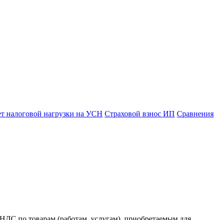
ет налоговой нагрузки на УСН
Страховой взнос ИП
Сравнения
НДС по товарам (работам, услугам), приобретаемым для