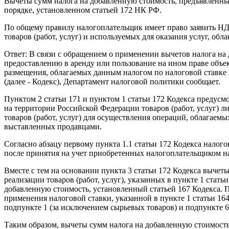
Вычеты сумм налога на добавленную стоимость, предъявленные 
порядке, установленном статьей 172 НК РФ.
По общему правилу налогоплательщик имеет право заявить НД
товаров (работ, услуг) и используемых для оказания услуг, обла
Ответ: В связи с обращением о применении вычетов налога на 
предоставлению в аренду или пользование на ином праве объе
размещения, облагаемых данным налогом по налоговой ставке в
(далее - Кодекс), Департамент налоговой политики сообщает.
Пунктом 2 статьи 171 и пунктом 1 статьи 172 Кодекса предус
на территории Российской Федерации товаров (работ, услуг) 
товаров (работ, услуг) для осуществления операций, облагаемы
выставленных продавцами.
Согласно абзацу первому пункта 1.1 статьи 172 Кодекса налог
после принятия на учет приобретенных налогоплательщиком на
Вместе с тем на основании пункта 3 статьи 172 Кодекса вычет
реализации товаров (работ, услуг), указанных в пункте 1 стать
добавленную стоимость, установленный статьей 167 Кодекса. П
применения налоговой ставки, указанной в пункте 1 статьи 164
подпункте 1 (за исключением сырьевых товаров) и подпункте 6 п
Таким образом, вычеты сумм налога на добавленную стоимость