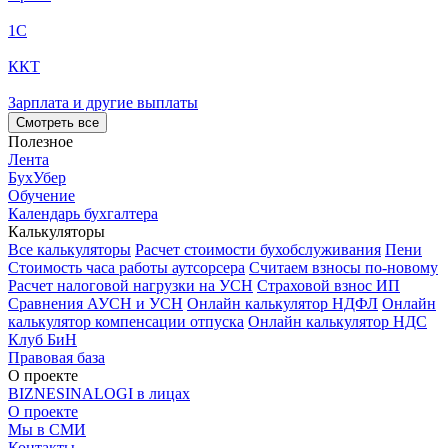
1С
ККТ
Зарплата и другие выплаты
Смотреть все
Полезное
Лента
БухУбер
Обучение
Календарь бухгалтера
Калькуляторы
Все калькуляторы
Расчет стоимости бухобслуживания
Пени
Стоимость часа работы аутсорсера
Считаем взносы по-новому
Расчет налоговой нагрузки на УСН
Страховой взнос ИП
Сравнения АУСН и УСН
Онлайн калькулятор НДФЛ
Онлайн
калькулятор компенсации отпуска
Онлайн калькулятор НДС
Клуб БиН
Правовая база
О проекте
BIZNESINALOGI в лицах
О проекте
Мы в СМИ
Контакты