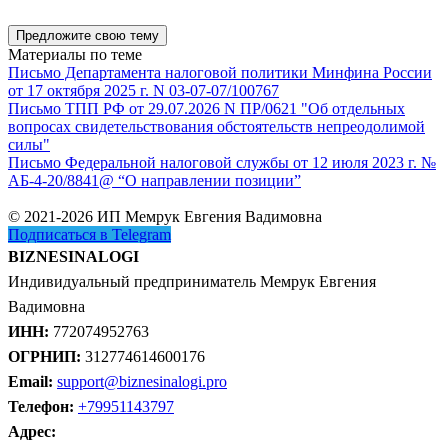
Предложите свою тему
Материалы по теме
Письмо Департамента налоговой политики Минфина России
от 17 октября 2025 г. N 03-07-07/100767
Письмо ТПП РФ от 29.07.2026 N ПР/0621 "Об отдельных
вопросах свидетельствования обстоятельств непреодолимой
силы"
Письмо Федеральной налоговой службы от 12 июля 2023 г. №
АБ-4-20/8841@ “О направлении позиции”
© 2021-2026 ИП Мемрук Евгения Вадимовна
Подписаться в Telegram
BIZNESINALOGI
Индивидуальный предприниматель Мемрук Евгения
Вадимовна
ИНН:
772074952763
ОГРНИП:
312774614600176
Email:
support@biznesinalogi.pro
Телефон:
+79951143797
Адрес: