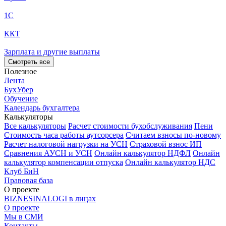
1С
ККТ
Зарплата и другие выплаты
Смотреть все
Полезное
Лента
БухУбер
Обучение
Календарь бухгалтера
Калькуляторы
Все калькуляторы
Расчет стоимости бухобслуживания
Пени
Стоимость часа работы аутсорсера
Считаем взносы по-новому
Расчет налоговой нагрузки на УСН
Страховой взнос ИП
Сравнения АУСН и УСН
Онлайн калькулятор НДФЛ
Онлайн
калькулятор компенсации отпуска
Онлайн калькулятор НДС
Клуб БиН
Правовая база
О проекте
BIZNESINALOGI в лицах
О проекте
Мы в СМИ
Контакты