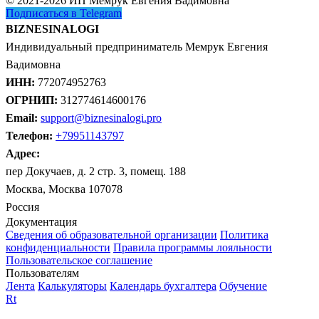
© 2021-2026 ИП Мемрук Евгения Вадимовна
Подписаться в Telegram
BIZNESINALOGI
Индивидуальный предприниматель Мемрук Евгения
Вадимовна
ИНН:
772074952763
ОГРНИП:
312774614600176
Email:
support@biznesinalogi.pro
Телефон:
+79951143797
Адрес:
пер Докучаев, д. 2 стр. 3, помещ. 188
Москва, Москва 107078
Россия
Документация
Сведения об образовательной организации
Политика
конфиденциальности
Правила программы лояльности
Пользовательское соглашение
Пользователям
Лента
Калькуляторы
Календарь бухгалтера
Обучение
Rt