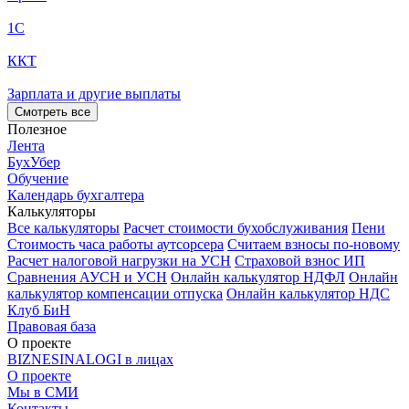
1С
ККТ
Зарплата и другие выплаты
Смотреть все
Полезное
Лента
БухУбер
Обучение
Календарь бухгалтера
Калькуляторы
Все калькуляторы
Расчет стоимости бухобслуживания
Пени
Стоимость часа работы аутсорсера
Считаем взносы по-новому
Расчет налоговой нагрузки на УСН
Страховой взнос ИП
Сравнения АУСН и УСН
Онлайн калькулятор НДФЛ
Онлайн
калькулятор компенсации отпуска
Онлайн калькулятор НДС
Клуб БиН
Правовая база
О проекте
BIZNESINALOGI в лицах
О проекте
Мы в СМИ
Контакты