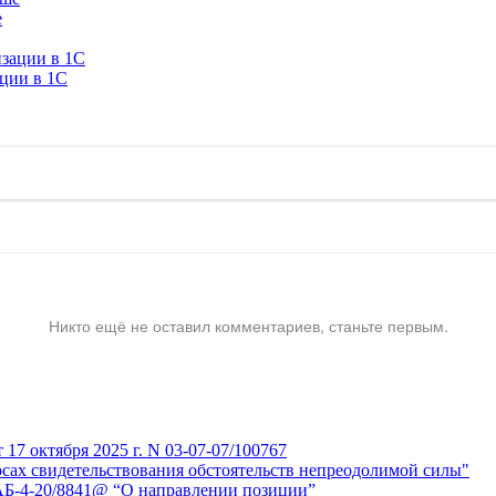
е
ации в 1C
Никто ещё не оставил комментариев, станьте первым.
7 октября 2025 г. N 03-07-07/100767
сах свидетельствования обстоятельств непреодолимой силы"
АБ-4-20/8841@ “О направлении позиции”