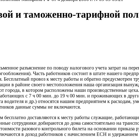
вой и таможенно-тарифной по
менное разъяснение по поводу налогового учета затрат на пере
огообложения). Часть работников состоит в штате нашего предпр
я. Бесплатный провоз к месту работы и обратно предусмотрен 
ации в районе своего местоположения наша организация вынуж
 от города, в котором расположены наши производственные цеха
аботающих с 7 ч 00 мин. до 19 ч 00 мин. и проживающих в других
та водителя и др.) относятся нашим предприятием к расходам, 
аботников данные суммы не включаются.
ом бесплатно доставляются к месту работы служащие, работающие
нные сотрудники добираются до дома самостоятельно на транспо
стоимости разового контрольного билета на основании приказа р
ключаются в доход работников с начислением ЕСН и удержанием