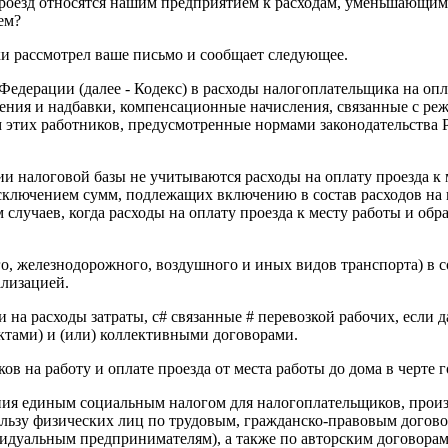
а проезд относятся нашим предприятием к расходам, уменьшающим
ем?
и рассмотрел ваше письмо и сообщает следующее.
 Федерации (далее - Кодекс) в расходы налогоплательщика на о
ения и надбавки, компенсационные начисления, связанные с ре
 этих работников, предусмотренные нормами законодательства 
нии налоговой базы не учитываются расходы на оплату проезда к
лючением сумм, подлежащих включению в состав расходов на пр
 случаев, когда расходы на оплату проезда к месту работы и о
, железнодорожного, воздушного и иных видов транспорта) в со
ализацией.
и на расходы затраты, с# связанные # перевозкой рабочих, есл
ктами) и (или) коллективными договорами.
в на работу и оплате проезда от места работы до дома в черте
ения единым социальным налогом для налогоплательщиков, про
ьзу физических лиц по трудовым, гражданско-правовым договор
идуальным предпринимателям), а также по авторским договорам