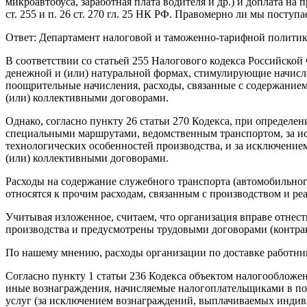
микроавтобуса, заработная плата водителя и др.) и доплата н
ст. 255 и п. 26 ст. 270 гл. 25 НК РФ. Правомерно ли мы поступа
Ответ: Департамент налоговой и таможенно-тарифной политик
В соответствии со статьей 255 Налогового кодекса Российской
денежной и (или) натуральной формах, стимулирующие начисл
поощрительные начисления, расходы, связанные с содержанием
(или) коллективными договорами.
Однако, согласно пункту 26 статьи 270 Кодекса, при определе
специальными маршрутами, ведомственным транспортом, за иск
технологических особенностей производства, и за исключением
(или) коллективными договорами.
Расходы на содержание служебного транспорта (автомобильного
относятся к прочим расходам, связанным с производством и ре
Учитывая изложенное, считаем, что организация вправе отнест
производства и предусмотрены трудовыми договорами (контра
По нашему мнению, расходы организации по доставке работнико
Согласно пункту 1 статьи 236 Кодекса объектом налогооблож
иные вознаграждения, начисляемые налогоплательщиками в пол
услуг (за исключением вознаграждений, выплачиваемых индив