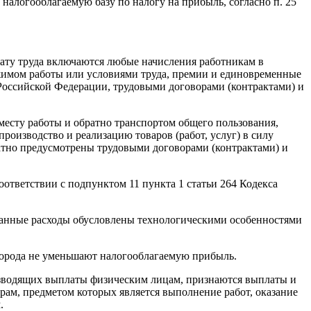
 налогооблагаемую базу по налогу на прибыль, согласно п. 25
плату труда включаются любые начисления работникам в
жимом работы или условиями труда, премии и единовременные
Российской Федерации, трудовыми договорами (контрактами) и
 месту работы и обратно транспортом общего пользования,
оизводство и реализацию товаров (работ, услуг) в силу
братно предусмотрены трудовыми договорами (контрактами) и
ответствии с подпунктом 11 пункта 1 статьи 264 Кодекса
и данные расходы обусловлены технологическими особенностями
 города не уменьшают налогооблагаемую прибыль.
изводящих выплаты физическим лицам, признаются выплаты и
ам, предметом которых является выполнение работ, оказание
.