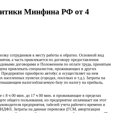
литики Минфина РФ от 4
возку сотрудников к месту работы и обратно. Основной вид
иятия, а часть привлекается по договору предоставления
трудовыми договорами и Положением по оплате труда, принятым
дена привлекать специалистов, проживающих в других
. Предприятие приобрело автобус и осуществляет на нем
 населенных пунктах (городах, поселках и т.д.). Затраты на
уменьшающим налогооблагаемую базу по налогу на прибыль,
 с 8 ч 00 мин. до 17 ч 00 мин. и проживающие в пределах
рте общего пользования, но предприятие оплачивает им этот
уководителя предприятия, табелей учета рабочего времени и
 НДФЛ. Затраты на данные перевозки (ГСМ, амортизация