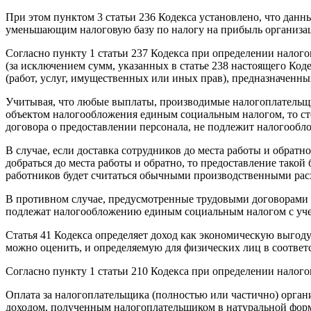
При этом пунктом 3 статьи 236 Кодекса установлено, что данн
уменьшающим налоговую базу по налогу на прибыль организац
Согласно пункту 1 статьи 237 Кодекса при определении нало
(за исключением сумм, указанных в статье 238 настоящего Код
(работ, услуг, имущественных или иных прав), предназначенных
Учитывая, что любые выплаты, производимые налогоплательщик
объектом налогообложения единым социальным налогом, то сто
договора о предоставлении персонала, не подлежит налогооб
В случае, если доставка сотрудников до места работы и обрат
добраться до места работы и обратно, то предоставление такой 
работников будет считаться обычными производственными рас
В противном случае, предусмотренные трудовыми договорами с
подлежат налогообложению единым социальным налогом с учет
Статья 41 Кодекса определяет доход как экономическую выгоду
можно оценить, и определяемую для физических лиц в соответс
Согласно пункту 1 статьи 210 Кодекса при определении налого
Оплата за налогоплательщика (полностью или частично) организ
доходом, полученным налогоплательщиком в натуральной фор