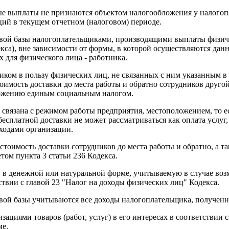
ые выплаты не признаются объектом налогообложения у налогопл
ий в текущем отчетном (налоговом) периоде.
говой базы налогоплательщиками, производящими выплаты физи
екса), вне зависимости от формы, в которой осуществляются данн
 для физического лица - работника.
ом в пользу физических лиц, не связанных с ним указанным в п
имость доставки до места работы и обратно сотрудников друго
ложению единым социальным налогом.
но связана с режимом работы предприятия, местоположением, то 
бесплатной доставки не может рассматриваться как оплата услуг,
ходами организации.
тоимость доставки сотрудников до места работы и обратно, а т
ом пункта 3 статьи 236 Кодекса.
 в денежной или натуральной форме, учитываемую в случае возм
твии с главой 23 "Налог на доходы физических лиц" Кодекса.
вой базы учитываются все доходы налогоплательщика, полученны
ациями товаров (работ, услуг) в его интересах в соответствии с
ме.