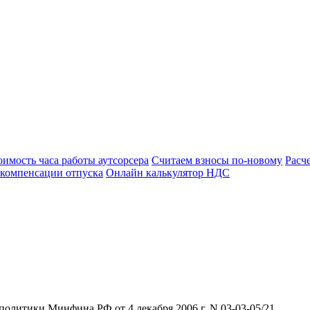
оимость часа работы аутсорсера
Считаем взносы по-новому
Расч
 компенсации отпуска
Онлайн калькулятор НДС
олитики Минфина РФ от 4 декабря 2006 г. N 03-03-05/21