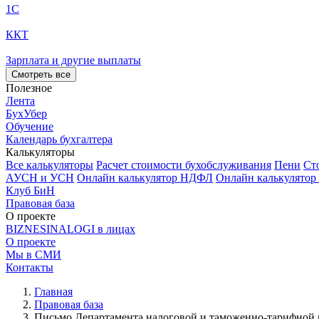
1С
ККТ
Зарплата и другие выплаты
Смотреть все
Полезное
Лента
БухУбер
Обучение
Календарь бухгалтера
Калькуляторы
Все калькуляторы
Расчет стоимости бухобслуживания
Пени
Ст
АУСН и УСН
Онлайн калькулятор НДФЛ
Онлайн калькулятор
Клуб БиН
Правовая база
О проекте
BIZNESINALOGI в лицах
О проекте
Мы в СМИ
Контакты
Главная
Правовая база
Письмо Департамента налоговой и таможенно-тарифной п