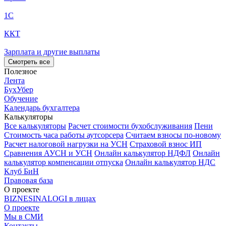
1С
ККТ
Зарплата и другие выплаты
Смотреть все
Полезное
Лента
БухУбер
Обучение
Календарь бухгалтера
Калькуляторы
Все калькуляторы
Расчет стоимости бухобслуживания
Пени
Стоимость часа работы аутсорсера
Считаем взносы по-новому
Расчет налоговой нагрузки на УСН
Страховой взнос ИП
Сравнения АУСН и УСН
Онлайн калькулятор НДФЛ
Онлайн
калькулятор компенсации отпуска
Онлайн калькулятор НДС
Клуб БиН
Правовая база
О проекте
BIZNESINALOGI в лицах
О проекте
Мы в СМИ
Контакты