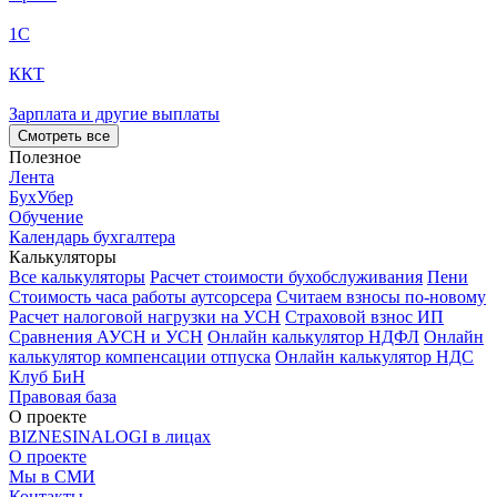
1С
ККТ
Зарплата и другие выплаты
Смотреть все
Полезное
Лента
БухУбер
Обучение
Календарь бухгалтера
Калькуляторы
Все калькуляторы
Расчет стоимости бухобслуживания
Пени
Стоимость часа работы аутсорсера
Считаем взносы по-новому
Расчет налоговой нагрузки на УСН
Страховой взнос ИП
Сравнения АУСН и УСН
Онлайн калькулятор НДФЛ
Онлайн
калькулятор компенсации отпуска
Онлайн калькулятор НДС
Клуб БиН
Правовая база
О проекте
BIZNESINALOGI в лицах
О проекте
Мы в СМИ
Контакты