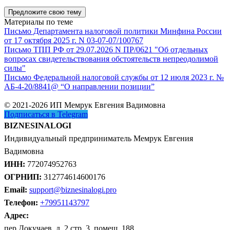
Предложите свою тему
Материалы по теме
Письмо Департамента налоговой политики Минфина России
от 17 октября 2025 г. N 03-07-07/100767
Письмо ТПП РФ от 29.07.2026 N ПР/0621 "Об отдельных
вопросах свидетельствования обстоятельств непреодолимой
силы"
Письмо Федеральной налоговой службы от 12 июля 2023 г. №
АБ-4-20/8841@ “О направлении позиции”
© 2021-2026 ИП Мемрук Евгения Вадимовна
Подписаться в Telegram
BIZNESINALOGI
Индивидуальный предприниматель Мемрук Евгения
Вадимовна
ИНН:
772074952763
ОГРНИП:
312774614600176
Email:
support@biznesinalogi.pro
Телефон:
+79951143797
Адрес:
пер Докучаев, д. 2 стр. 3, помещ. 188