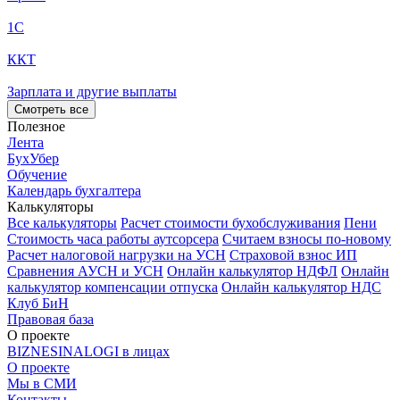
1С
ККТ
Зарплата и другие выплаты
Смотреть все
Полезное
Лента
БухУбер
Обучение
Календарь бухгалтера
Калькуляторы
Все калькуляторы
Расчет стоимости бухобслуживания
Пени
Стоимость часа работы аутсорсера
Считаем взносы по-новому
Расчет налоговой нагрузки на УСН
Страховой взнос ИП
Сравнения АУСН и УСН
Онлайн калькулятор НДФЛ
Онлайн
калькулятор компенсации отпуска
Онлайн калькулятор НДС
Клуб БиН
Правовая база
О проекте
BIZNESINALOGI в лицах
О проекте
Мы в СМИ
Контакты