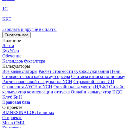
1С
ККТ
Зарплата и другие выплаты
Смотреть все
Полезное
Лента
БухУбер
Обучение
Календарь бухгалтера
Калькуляторы
Все калькуляторы
Расчет стоимости бухобслуживания
Пени
Стоимость часа работы аутсорсера
Считаем взносы по-новому
Расчет налоговой нагрузки на УСН
Страховой взнос ИП
Сравнения АУСН и УСН
Онлайн калькулятор НДФЛ
Онлайн
калькулятор компенсации отпуска
Онлайн калькулятор НДС
Клуб БиН
Правовая база
О проекте
BIZNESINALOGI в лицах
О проекте
Мы в СМИ
Контакты