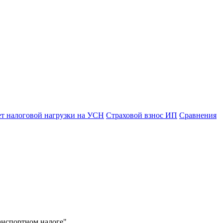
ет налоговой нагрузки на УСН
Страховой взнос ИП
Сравнения
анспортном налоге"