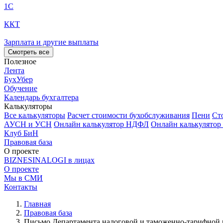
1С
ККТ
Зарплата и другие выплаты
Смотреть все
Полезное
Лента
БухУбер
Обучение
Календарь бухгалтера
Калькуляторы
Все калькуляторы
Расчет стоимости бухобслуживания
Пени
Ст
АУСН и УСН
Онлайн калькулятор НДФЛ
Онлайн калькулятор
Клуб БиН
Правовая база
О проекте
BIZNESINALOGI в лицах
О проекте
Мы в СМИ
Контакты
Главная
Правовая база
Письмо Департамента налоговой и таможенно-тарифной п