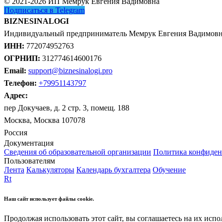
© 2021-2026 ИП Мемрук Евгения Вадимовна
Подписаться в Telegram
BIZNESINALOGI
Индивидуальный предприниматель Мемрук Евгения Вадимов
ИНН:
772074952763
ОГРНИП:
312774614600176
Email:
support@biznesinalogi.pro
Телефон:
+79951143797
Адрес:
пер Докучаев, д. 2 стр. 3, помещ. 188
Москва, Москва 107078
Россия
Документация
Сведения об образовательной организации
Политика конфиден
Пользователям
Лента
Калькуляторы
Календарь бухгалтера
Обучение
Rt
Наш сайт использует файлы cookie.
Продолжая использовать этот сайт, вы соглашаетесь на их испо