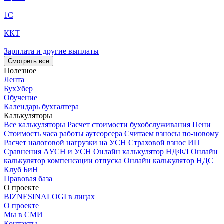
1С
ККТ
Зарплата и другие выплаты
Смотреть все
Полезное
Лента
БухУбер
Обучение
Календарь бухгалтера
Калькуляторы
Все калькуляторы
Расчет стоимости бухобслуживания
Пени
Стоимость часа работы аутсорсера
Считаем взносы по-новому
Расчет налоговой нагрузки на УСН
Страховой взнос ИП
Сравнения АУСН и УСН
Онлайн калькулятор НДФЛ
Онлайн
калькулятор компенсации отпуска
Онлайн калькулятор НДС
Клуб БиН
Правовая база
О проекте
BIZNESINALOGI в лицах
О проекте
Мы в СМИ
Контакты