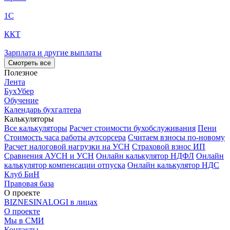
1С
ККТ
Зарплата и другие выплаты
Смотреть все
Полезное
Лента
БухУбер
Обучение
Календарь бухгалтера
Калькуляторы
Все калькуляторы
Расчет стоимости бухобслуживания
Пени
Стоимость часа работы аутсорсера
Считаем взносы по-новому
Расчет налоговой нагрузки на УСН
Страховой взнос ИП
Сравнения АУСН и УСН
Онлайн калькулятор НДФЛ
Онлайн
калькулятор компенсации отпуска
Онлайн калькулятор НДС
Клуб БиН
Правовая база
О проекте
BIZNESINALOGI в лицах
О проекте
Мы в СМИ
Контакты