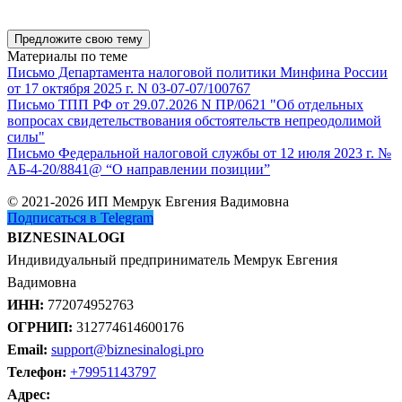
Предложите свою тему
Материалы по теме
Письмо Департамента налоговой политики Минфина России
от 17 октября 2025 г. N 03-07-07/100767
Письмо ТПП РФ от 29.07.2026 N ПР/0621 "Об отдельных
вопросах свидетельствования обстоятельств непреодолимой
силы"
Письмо Федеральной налоговой службы от 12 июля 2023 г. №
АБ-4-20/8841@ “О направлении позиции”
© 2021-2026 ИП Мемрук Евгения Вадимовна
Подписаться в Telegram
BIZNESINALOGI
Индивидуальный предприниматель Мемрук Евгения
Вадимовна
ИНН:
772074952763
ОГРНИП:
312774614600176
Email:
support@biznesinalogi.pro
Телефон:
+79951143797
Адрес: