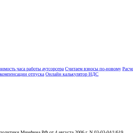
оимость часа работы аутсорсера
Считаем взносы по-новому
Расч
 компенсации отпуска
Онлайн калькулятор НДС
литики Минфина РФ от 4 августа 2006 г. N 03-03-04/1/619