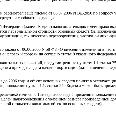
 рассмотрел ваше письмо от 06.07.2006 N ВД-2050 по вопросу у
средств и сообщает следующее.
ой Федерации (далее - Кодекс) налогоплательщик имеет право вкл
нтов первоначальной стоимости основных средств (за исключени
модернизации, технического перевооружения, частичной ликвида
го закона от 06.06.2005 N 58-ФЗ «О внесении изменений в част
 налогах и сборах» и# согласно статье 8 указанного Федеральног
е капитальных вложений, предусмотренные пунктом 1.1 статьи 259
 Кодекса приходится дата начала амортизации (дата изменения п
 до 2006 года и объект основных средств принят в эксплуатаци
нию, положение пункта 1.1. статьи 259 Кодекса может быть прим
шение,# начиная с 1 января 2006 года,# применять положение п
 целей налогообложения с указанием размера произведенной дол
чальной стоимости вводимых объектов основных средств).