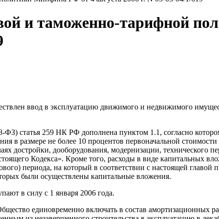
вой и таможенно-тарифной по
9
ществлен ввод в эксплуатацию движимого и недвижимого имущест
58-ФЗ) статья 259 НК РФ дополнена пунктом 1.1, согласно котор
ния в размере не более 10 процентов первоначальной стоимости
учаях достройки, дооборудования, модернизации, технического 
стоящего Кодекса». Кроме того, расходы в виде капитальных вл
гового) периода, на который в соответствии с настоящей главой 
оторых были осуществлены капитальные вложения.
пают в силу с 1 января 2006 года.
бщество единовременно включать в состав амортизационных рас
енным из незавершенного строительства в эксплуатацию в дека