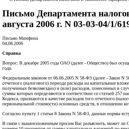
Письмо Департамента налого
августа 2006 г. N 03-03-04/1/61
Письмо Минфина
04.08.2006
Справка
Вопрос: В декабре 2005 года ОАО (далее - Общество) был осу
года.
Федеральным законом от 06.06.2005 N 58-ФЗ (далее - Закон N 
отчетного (налогового) периода расходы на капитальные вложе
полученных безвозмездно) и (или) расходов, понесенных в сл
суммы которых определяются в соответствии со статьей 257 на
Кодекса, признаются в качестве расходов того отчетного (нало
первоначальной стоимости) основных средств, в отношении к
Согласно пункту 1 статьи 8 Закона N 58-ФЗ, данные нормы всту
В связи с вышеизложенным просим Вас разъяснить, может ли О
размере 10 процентов от суммы капитальных вложений по введ