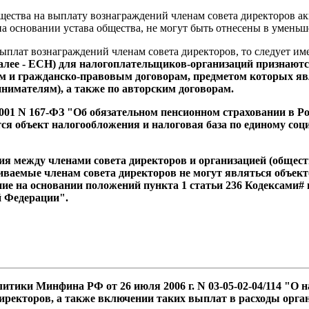
щества на выплату вознаграждений членам совета директоров а
на основании устава общества, не могут быть отнесены в умень
выплат вознаграждений членам совета директоров, то следует име
алее - ЕСН) для налогоплательщиков-организаций признают
 и гражданско-правовым договорам, предметом которых явля
имателям), а также по авторским договорам.
2.2001 N 167-ФЗ "Об обязательном пенсионном страховании в
тся объект налогообложения и налоговая база по единому со
 между членами совета директоров и организацией (общество
чиваемые членам совета директоров не могут являться объе
е на основании положений пункта 1 статьи 236 Кодексами# пу
й Федерации".
тики Минфина РФ от 26 июля 2006 г. N 03-05-02-04/114 "О н
иректоров, а также включении таких выплат в расходы орган