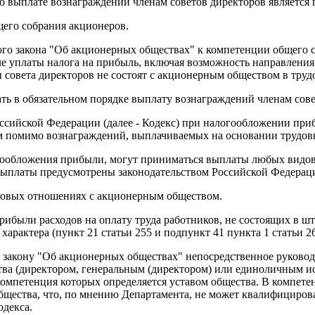
 выплате вознаграждений членам советов директоров является п
его собрания акционеров.
ного закона "Об акционерных обществах" к компетенции общего 
е уплаты налога на прибыль, включая возможность направления
ы совета директоров не состоят с акционерным обществом в тру
ть в обязательном порядке выплату вознаграждений членам сове
Российской Федерации (далее - Кодекс) при налогообложении пр
м помимо вознаграждений, выплачиваемых на основании трудовы
логообложения прибыли, могут приниматься выплаты любых видо
е выплаты предусмотрены законодательством Российской Федерац
рудовых отношениях с акционерным обществом.
рибыли расходов на оплату труда работников, не состоящих в ш
рактера (пункт 21 статьи 255 и подпункт 41 пункта 1 статьи 26
у закону "Об акционерных обществах" непосредственное руково
ва (директором, генеральным (директором) или единоличным и
омпетенция которых определяется уставом общества. В компетен
бщества, что, по мнению Департамента, не может квалифициров
одекса.