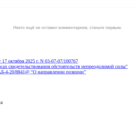
Никто ещё не оставил комментариев, станьте первым.
7 октября 2025 г. N 03-07-07/100767
сах свидетельствования обстоятельств непреодолимой силы"
АБ-4-20/8841@ “О направлении позиции”
на