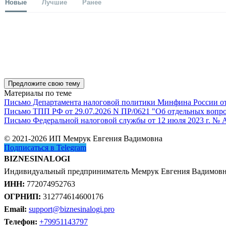
Новые
Лучшие
Ранее
Предложите свою тему
Материалы по теме
Письмо Департамента налоговой политики Минфина России от 1
Письмо ТПП РФ от 29.07.2026 N ПР/0621 "Об отдельных вопро
Письмо Федеральной налоговой службы от 12 июля 2023 г. № 
© 2021-2026 ИП Мемрук Евгения Вадимовна
Подписаться в Telegram
BIZNESINALOGI
Индивидуальный предприниматель Мемрук Евгения Вадимов
ИНН:
772074952763
ОГРНИП:
312774614600176
Email:
support@biznesinalogi.pro
Телефон:
+79951143797