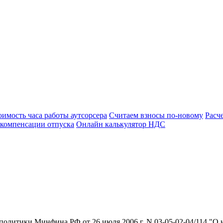
оимость часа работы аутсорсера
Считаем взносы по-новому
Расч
 компенсации отпуска
Онлайн калькулятор НДС
олитики Минфина РФ от 26 июля 2006 г. N 03-05-02-04/114 "О 