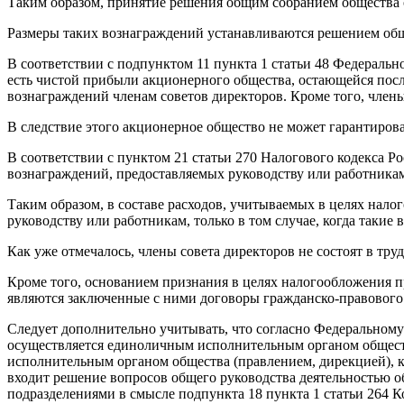
Таким образом, принятие решения общим собранием общества о
Размеры таких вознаграждений устанавливаются решением общ
В соответствии с подпунктом 11 пункта 1 статьи 48 Федераль
есть чистой прибыли акционерного общества, остающейся посл
вознаграждений членам советов директоров. Кроме того, член
В следствие этого акционерное общество не может гарантирова
В соответствии с пунктом 21 статьи 270 Налогового кодекса 
вознаграждений, предоставляемых руководству или работника
Таким образом, в составе расходов, учитываемых в целях на
руководству или работникам, только в том случае, когда таки
Как уже отмечалось, члены совета директоров не состоят в т
Кроме того, основанием признания в целях налогообложения п
являются заключенные с ними договоры гражданско-правового ха
Следует дополнительно учитывать, что согласно Федеральном
осуществляется единоличным исполнительным органом общест
исполнительным органом общества (правлением, дирекцией), к
входит решение вопросов общего руководства деятельностью о
подразделениями в смысле подпункта 18 пункта 1 статьи 264 К