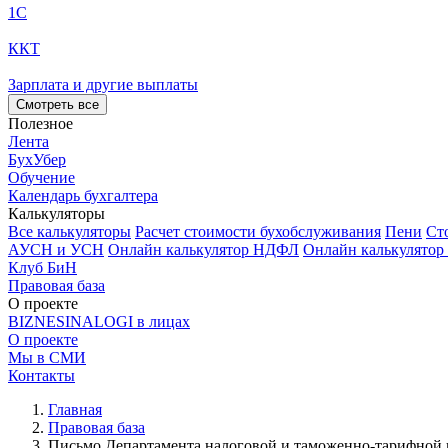
1С
ККТ
Зарплата и другие выплаты
Смотреть все
Полезное
Лента
БухУбер
Обучение
Календарь бухгалтера
Калькуляторы
Все калькуляторы
Расчет стоимости бухобслуживания
Пени
Ст
АУСН и УСН
Онлайн калькулятор НДФЛ
Онлайн калькулятор
Клуб БиН
Правовая база
О проекте
BIZNESINALOGI в лицах
О проекте
Мы в СМИ
Контакты
Главная
Правовая база
Письмо Департамента налоговой и таможенно-тарифной п