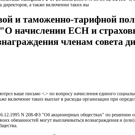
а директоров, а также включении таких вы
вой и таможенно-тарифной по
14 "О начислении ЕСН и страхов
знаграждения членам совета д
трел ваше письмо <.> по вопросу начисления единого социальн
акже включение таких выплат в расходы организации при опреде
т 26.12.1995 N 208-ФЗ "Об акционерных обществах" по решению 
своих обязанностей могут выплачиваться вознаграждения и (или
бщества.