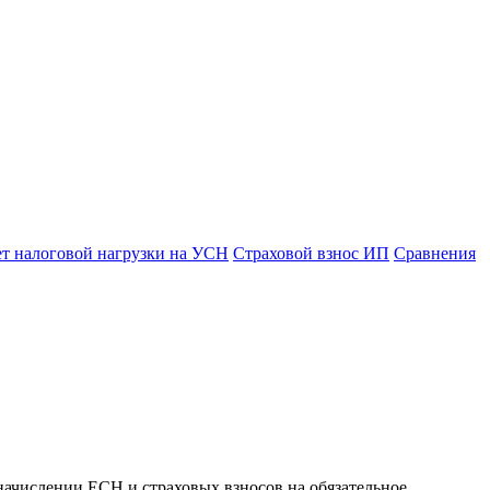
ет налоговой нагрузки на УСН
Страховой взнос ИП
Сравнения
начислении ЕСН и страховых взносов на обязательное