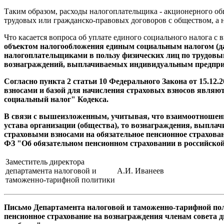
Таким образом, расходы налогоплательщика - акционерного об
трудовых или гражданско-правовых договоров с обществом, а 
Что касается вопроса об уплате единого социального налога с 
объектом налогообложения единым социальным налогом (д
налогоплательщиками в пользу физических лиц по трудовым
вознаграждений, выплачиваемых индивидуальным предприн
Согласно пункта 2 статьи 10 Федерального Закона от 15.1
взносами и базой для начисления страховых взносов являю
социальный налог" Кодекса.
В связи с вышеизложенным, учитывая, что взаимоотношения
устава организации (общества), то вознаграждения, выпла
страховыми взносами на обязательное пенсионное страховани
ФЗ "Об обязательном пенсионном страховании в российско
Заместитель директора
департамента налоговой и
А.И. Иванеев
таможенно-тарифной политики
Письмо Департамента налоговой и таможенно-тарифной поли
пенсионное страхование на вознаграждения членам совета д