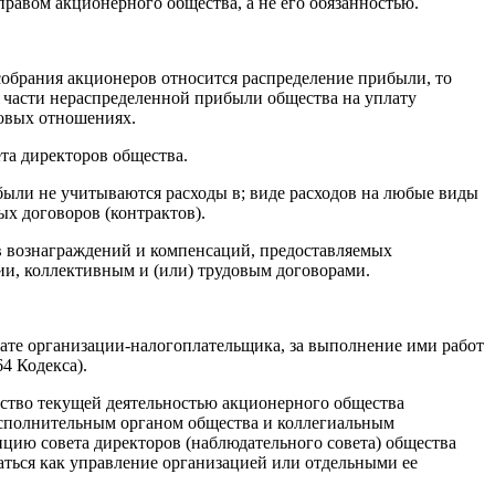
равом акционерного общества, а не его обязанностью.
собрания акционеров относится распределение прибыли, то
 части нераспределенной прибыли общества на уплату
довых отношениях.
та директоров общества.
ибыли не учитываются расходы в; виде расходов на любые виды
х договоров (контрактов).
в вознаграждений и компенсаций, предоставляемых
ии, коллективным и (или) трудовым договорами.
тате организации-налогоплательщика, за выполнение ими работ
4 Кодекса).
дство текущей деятельностью акционерного общества
сполнительным органом общества и коллегиальным
цию совета директоров (наблюдательного совета) общества
аться как управление организацией или отдельными ее