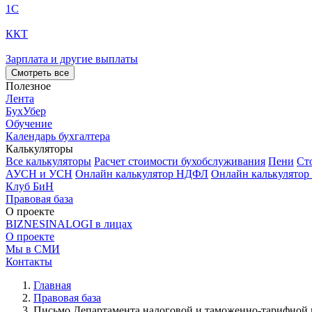
1С
ККТ
Зарплата и другие выплаты
Смотреть все
Полезное
Лента
БухУбер
Обучение
Календарь бухгалтера
Калькуляторы
Все калькуляторы
Расчет стоимости бухобслуживания
Пени
Ст
АУСН и УСН
Онлайн калькулятор НДФЛ
Онлайн калькулятор
Клуб БиН
Правовая база
О проекте
BIZNESINALOGI в лицах
О проекте
Мы в СМИ
Контакты
Главная
Правовая база
Письмо Департамента налоговой и таможенно-тарифной п