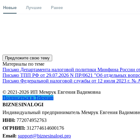
Новые
Лучшие
Ранее
Предложите свою тему
Материалы по теме
Письмо Департамента налоговой политики Минфина России от 1
Письмо ТПП РФ от 29.07.2026 N ПР/0621 "Об отдельных вопро
Письмо Федеральной налоговой службы от 12 июля 2023 г. № 
© 2021-2026 ИП Мемрук Евгения Вадимовна
Подписаться в Telegram
BIZNESINALOGI
Индивидуальный предприниматель Мемрук Евгения Вадимов
ИНН:
772074952763
ОГРНИП:
312774614600176
Email:
support@biznesinalogi.pro