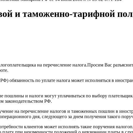
вой и таможенно-тарифной по
алогоплательщика на перечисление налога.Просим Вас разъясни
юте.
 НК РФ) обязанность по уплате налога может исполняться в инос
е пошлины и налоги могут уплачиваться по выбору плательщика 
ым законодательством РФ.
учение на перечисление налогов и таможенных пошлин в иностра
перационного дня, следующего за днем получения такого поруче
отребности клиентов может исполнять такие поручения налогоп
ю плату при неизменности положений о невзимании платы в слу