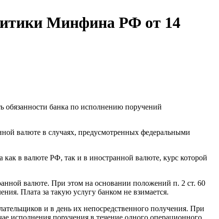
литики Минфина РФ от 14
ть обязанности банка по исполнению поручений
транной валюте в случаях, предусмотренных федеральными
как в валюте РФ, так и в иностранной валюте, курс которой
нной валюте. При этом на основании положений п. 2 ст. 60
ния. Плата за такую услугу банком не взимается.
лательщиков и в день их непосредственного получения. При
чае исполнения поручения в течение одного операционного