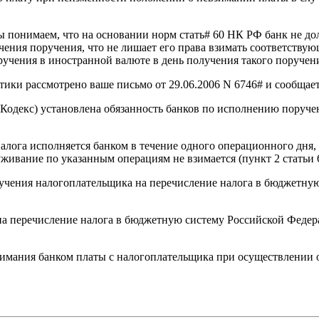
ы понимаем, что на основании норм стать# 60 НК РФ банк не до
чения поручения, что не лишает его права взимать соответству
чения в иностранной валюте в день получения такого поручен
ики рассмотрено ваше письмо от 29.06.2006 N 6746# и сообщае
- Кодекс) установлена обязанность банков по исполнению поруч
алога исполняется банком в течение одного операционного дня,
уживание по указанным операциям не взимается (пункт 2 статьи 
учения налогоплательщика на перечисление налога в бюджетную
а перечисление налога в бюджетную систему Российской Федер
взимания банком платы с налогоплательщика при осуществлении