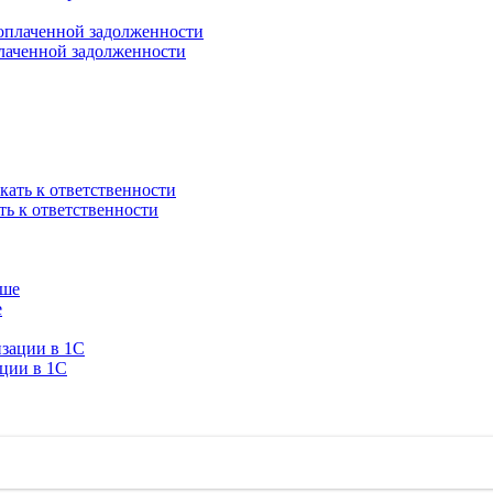
плаченной задолженности
ть к ответственности
е
ации в 1C