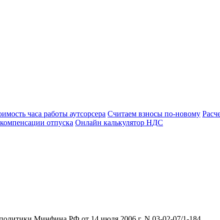
оимость часа работы аутсорсера
Считаем взносы по-новому
Расч
 компенсации отпуска
Онлайн калькулятор НДС
олитики Минфина РФ от 14 июля 2006 г. N 03-02-07/1-184