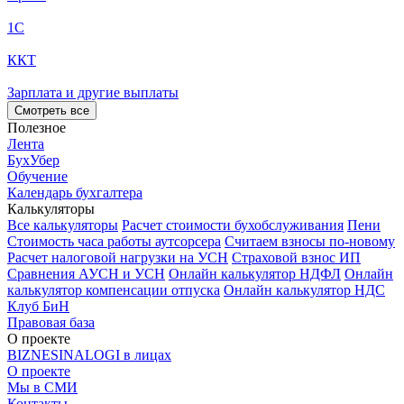
1С
ККТ
Зарплата и другие выплаты
Смотреть все
Полезное
Лента
БухУбер
Обучение
Календарь бухгалтера
Калькуляторы
Все калькуляторы
Расчет стоимости бухобслуживания
Пени
Стоимость часа работы аутсорсера
Считаем взносы по-новому
Расчет налоговой нагрузки на УСН
Страховой взнос ИП
Сравнения АУСН и УСН
Онлайн калькулятор НДФЛ
Онлайн
калькулятор компенсации отпуска
Онлайн калькулятор НДС
Клуб БиН
Правовая база
О проекте
BIZNESINALOGI в лицах
О проекте
Мы в СМИ
Контакты