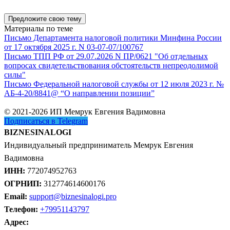
Предложите свою тему
Материалы по теме
Письмо Департамента налоговой политики Минфина России
от 17 октября 2025 г. N 03-07-07/100767
Письмо ТПП РФ от 29.07.2026 N ПР/0621 "Об отдельных
вопросах свидетельствования обстоятельств непреодолимой
силы"
Письмо Федеральной налоговой службы от 12 июля 2023 г. №
АБ-4-20/8841@ “О направлении позиции”
© 2021-2026 ИП Мемрук Евгения Вадимовна
Подписаться в Telegram
BIZNESINALOGI
Индивидуальный предприниматель Мемрук Евгения
Вадимовна
ИНН:
772074952763
ОГРНИП:
312774614600176
Email:
support@biznesinalogi.pro
Телефон:
+79951143797
Адрес: