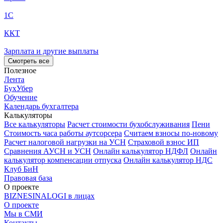
1С
ККТ
Зарплата и другие выплаты
Смотреть все
Полезное
Лента
БухУбер
Обучение
Календарь бухгалтера
Калькуляторы
Все калькуляторы
Расчет стоимости бухобслуживания
Пени
Стоимость часа работы аутсорсера
Считаем взносы по-новому
Расчет налоговой нагрузки на УСН
Страховой взнос ИП
Сравнения АУСН и УСН
Онлайн калькулятор НДФЛ
Онлайн
калькулятор компенсации отпуска
Онлайн калькулятор НДС
Клуб БиН
Правовая база
О проекте
BIZNESINALOGI в лицах
О проекте
Мы в СМИ
Контакты