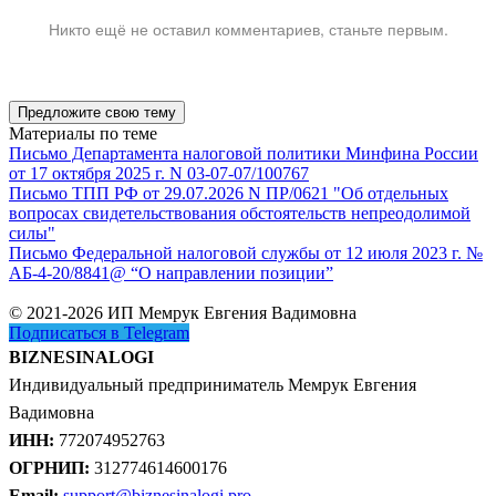
Никто ещё не оставил комментариев, станьте первым.
Предложите свою тему
Материалы по теме
Письмо Департамента налоговой политики Минфина России
от 17 октября 2025 г. N 03-07-07/100767
Письмо ТПП РФ от 29.07.2026 N ПР/0621 "Об отдельных
вопросах свидетельствования обстоятельств непреодолимой
силы"
Письмо Федеральной налоговой службы от 12 июля 2023 г. №
АБ-4-20/8841@ “О направлении позиции”
© 2021-2026 ИП Мемрук Евгения Вадимовна
Подписаться в Telegram
BIZNESINALOGI
Индивидуальный предприниматель Мемрук Евгения
Вадимовна
ИНН:
772074952763
ОГРНИП:
312774614600176
Email:
support@biznesinalogi.pro