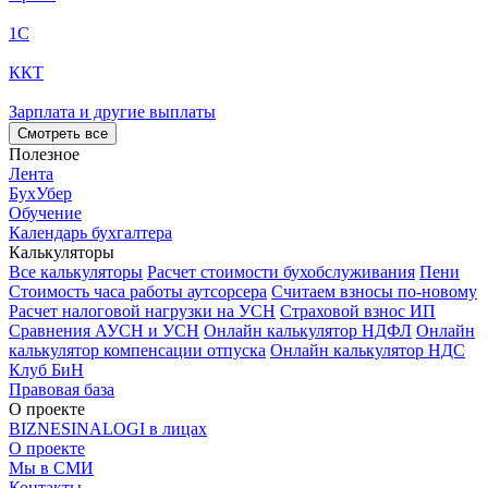
1С
ККТ
Зарплата и другие выплаты
Смотреть все
Полезное
Лента
БухУбер
Обучение
Календарь бухгалтера
Калькуляторы
Все калькуляторы
Расчет стоимости бухобслуживания
Пени
Стоимость часа работы аутсорсера
Считаем взносы по-новому
Расчет налоговой нагрузки на УСН
Страховой взнос ИП
Сравнения АУСН и УСН
Онлайн калькулятор НДФЛ
Онлайн
калькулятор компенсации отпуска
Онлайн калькулятор НДС
Клуб БиН
Правовая база
О проекте
BIZNESINALOGI в лицах
О проекте
Мы в СМИ
Контакты