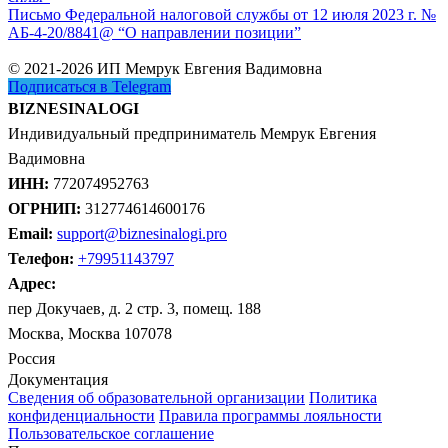
Письмо Федеральной налоговой службы от 12 июля 2023 г. №
АБ-4-20/8841@ “О направлении позиции”
© 2021-2026 ИП Мемрук Евгения Вадимовна
Подписаться в Telegram
BIZNESINALOGI
Индивидуальный предприниматель Мемрук Евгения
Вадимовна
ИНН:
772074952763
ОГРНИП:
312774614600176
Email:
support@biznesinalogi.pro
Телефон:
+79951143797
Адрес:
пер Докучаев, д. 2 стр. 3, помещ. 188
Москва, Москва 107078
Россия
Документация
Сведения об образовательной организации
Политика
конфиденциальности
Правила программы лояльности
Пользовательское соглашение