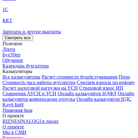
1С
ККТ
Зарплата и другие выплаты
Смотреть все
Полезное
Лента
БухУбер
Обучение
Календарь бухгалтера
Калькуляторы
Все калькуляторы
Расчет стоимости бухобслуживания
Пени
Стоимость часа работы аутсорсера
Считаем взносы по-новому
Расчет налоговой нагрузки на УСН
Страховой взнос ИП
Сравнения АУСН и УСН
Онлайн калькулятор НДФЛ
Онлайн
калькулятор компенсации отпуска
Онлайн калькулятор НДС
Клуб БиН
Правовая база
О проекте
BIZNESINALOGI в лицах
О проекте
Мы в СМИ
Контакты