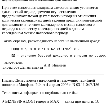
При этом налогоплательщиком самостоятельно уточняется
фактический период времени осуществления
предпринимательской деятельности исходя из отношения
количества календарных дней ведения предпринимательской
деятельности в течение календарного месяца налогового
периода к количеству календарных дней в данном
календарном месяце налогового периода.
Таким образом, расчет единого налога на вмененный доход:
     ЕНВД = БД х Ф х К1 х К2 х(В1/В2) х С
     БД - значение базовой доходности в месяц по осущес
Заместитель
А.И. Иванеев
директора Департамента
Письмо Департамента налоговой и таможенно-тарифной
политики Минфина РФ от 4 апреля 2006 г. N 03-11-04/3/186
Текст письма официально опубликован не был
⚡ BIZNESINALOGI теперь в MAX — канал про налоги, 1С,