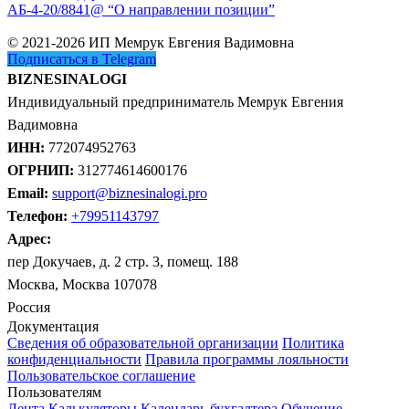
АБ-4-20/8841@ “О направлении позиции”
© 2021-2026 ИП Мемрук Евгения Вадимовна
Подписаться в Telegram
BIZNESINALOGI
Индивидуальный предприниматель Мемрук Евгения
Вадимовна
ИНН:
772074952763
ОГРНИП:
312774614600176
Email:
support@biznesinalogi.pro
Телефон:
+79951143797
Адрес:
пер Докучаев, д. 2 стр. 3, помещ. 188
Москва, Москва 107078
Россия
Документация
Сведения об образовательной организации
Политика
конфиденциальности
Правила программы лояльности
Пользовательское соглашение
Пользователям
Лента
Калькуляторы
Календарь бухгалтера
Обучение