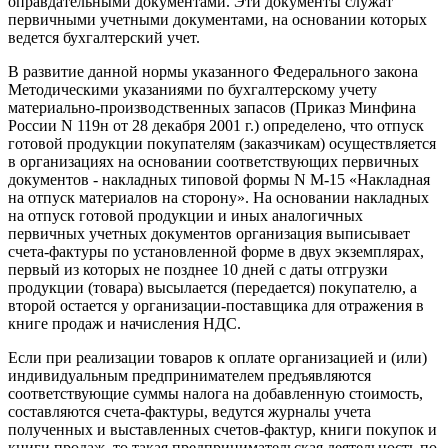
оправдательными документами. Эти документы служат
первичными учетными документами, на основании которых
ведется бухгалтерский учет.
В развитие данной нормы указанного Федерального закона
Методическими указаниями по бухгалтерскому учету
материально-производственных запасов (Приказ Минфина
России N 119н от 28 декабря 2001 г.) определено, что отпуск
готовой продукции покупателям (заказчикам) осуществляется
в организациях на основании соответствующих первичных
документов - накладных типовой формы N М-15 «Накладная
на отпуск материалов на сторону». На основании накладных
на отпуск готовой продукции и иных аналогичных
первичных учетных документов организация выписывает
счета-фактуры по установленной форме в двух экземплярах,
первый из которых не позднее 10 дней с даты отгрузки
продукции (товара) высылается (передается) покупателю, а
второй остается у организации-поставщика для отражения в
книге продаж и начисления НДС.
Если при реализации товаров к оплате организацией и (или)
индивидуальным предпринимателем предъявляются
соответствующие суммы налога на добавленную стоимость,
составляются счета-фактуры, ведутся журналы учета
полученных и выставленных счетов-фактур, книги покупок и
книги продаж, то такая предпринимательская деятельность по