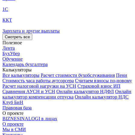
1С
ККТ
Зарплата и другие выплаты
Смотреть все
Полезное
Лента
БухУбер
Обучение
Календарь бухгалтера
Калькуляторы
Все калькуляторы
Расчет стоимости бухобслуживания
Пени
Стоимость часа работы аутсорсера
Считаем взносы по-новому
Расчет налоговой нагрузки на УСН
Страховой взнос ИП
Сравнения АУСН и УСН
Онлайн калькулятор НДФЛ
Онлайн
калькулятор компенсации отпуска
Онлайн калькулятор НДС
Клуб БиН
Правовая база
О проекте
BIZNESINALOGI в лицах
О проекте
Мы в СМИ
Контакты