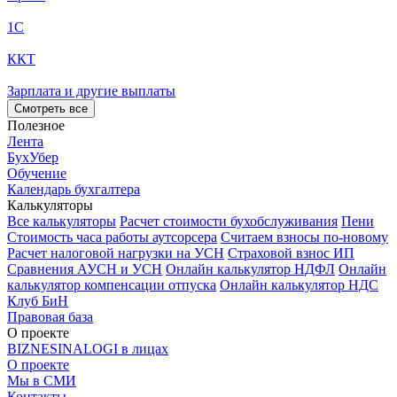
1С
ККТ
Зарплата и другие выплаты
Смотреть все
Полезное
Лента
БухУбер
Обучение
Календарь бухгалтера
Калькуляторы
Все калькуляторы
Расчет стоимости бухобслуживания
Пени
Стоимость часа работы аутсорсера
Считаем взносы по-новому
Расчет налоговой нагрузки на УСН
Страховой взнос ИП
Сравнения АУСН и УСН
Онлайн калькулятор НДФЛ
Онлайн
калькулятор компенсации отпуска
Онлайн калькулятор НДС
Клуб БиН
Правовая база
О проекте
BIZNESINALOGI в лицах
О проекте
Мы в СМИ
Контакты