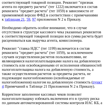
соответствующей товарной позиции. Реквизит "признак
агента по предмету расчета" (тег 1222) включается в состав
реквизита "предмет расчета" (тег 1059) в зависимости от
применяемой версии ФФД в соответствии с примечаниями
к
таблицам 21
,
59
,
97
приложения N 2 к Приказу.
Необходимо обратить особое внимание, что в случае
отсутствия в структуре кассового чека указанных реквизитов
к соответствующей товарной позиции вся сумма расчета будет
расцениваться как выручка агента, комиссионера.
Реквизит "ставка НДС" (тег 1199) включается в состав
реквизита "предмет расчета" (тег 1059), за исключением
случаев осуществления расчетов пользователями, не
являющимися налогоплательщиками налога на добавленную
стоимость или освобожденными от исполнения обязанностей
налогоплательщика налога на добавленную стоимость, а
также осуществления расчетов за предметы расчета, не
подлежащие налогообложению (освобождаемые от
налогообложения) налогом на добавленную стоимость (
пункт
4
Примечаний к Таблице 21 Приложения N 2 к Приказу).
Корректное заполнение кассовых чеков позволит
налогоплательщику избежать включения его в группу риска
по данным автоматизированной системы контроля ИАС КБ, а