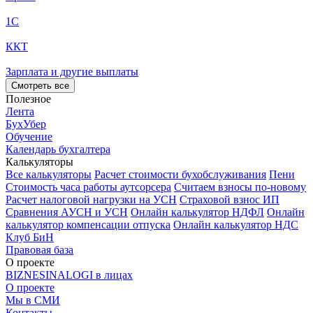
1С
ККТ
Зарплата и другие выплаты
Смотреть все
Полезное
Лента
БухУбер
Обучение
Календарь бухгалтера
Калькуляторы
Все калькуляторы
Расчет стоимости бухобслуживания
Пени
Стоимость часа работы аутсорсера
Считаем взносы по-новому
Расчет налоговой нагрузки на УСН
Страховой взнос ИП
Сравнения АУСН и УСН
Онлайн калькулятор НДФЛ
Онлайн
калькулятор компенсации отпуска
Онлайн калькулятор НДС
Клуб БиН
Правовая база
О проекте
BIZNESINALOGI в лицах
О проекте
Мы в СМИ
Контакты