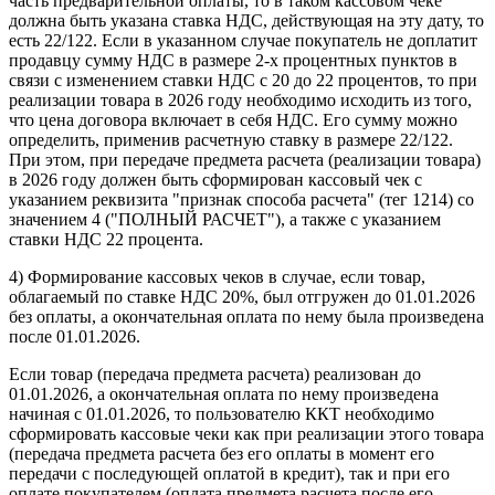
часть предварительной оплаты, то в таком кассовом чеке
должна быть указана ставка НДС, действующая на эту дату, то
есть 22/122. Если в указанном случае покупатель не доплатит
продавцу сумму НДС в размере 2-х процентных пунктов в
связи с изменением ставки НДС с 20 до 22 процентов, то при
реализации товара в 2026 году необходимо исходить из того,
что цена договора включает в себя НДС. Его сумму можно
определить, применив расчетную ставку в размере 22/122.
При этом, при передаче предмета расчета (реализации товара)
в 2026 году должен быть сформирован кассовый чек с
указанием реквизита "признак способа расчета" (тег 1214) со
значением 4 ("ПОЛНЫЙ РАСЧЕТ"), а также с указанием
ставки НДС 22 процента.
4) Формирование кассовых чеков в случае, если товар,
облагаемый по ставке НДС 20%, был отгружен до 01.01.2026
без оплаты, а окончательная оплата по нему была произведена
после 01.01.2026.
Если товар (передача предмета расчета) реализован до
01.01.2026, а окончательная оплата по нему произведена
начиная с 01.01.2026, то пользователю ККТ необходимо
сформировать кассовые чеки как при реализации этого товара
(передача предмета расчета без его оплаты в момент его
передачи с последующей оплатой в кредит), так и при его
оплате покупателем (оплата предмета расчета после его