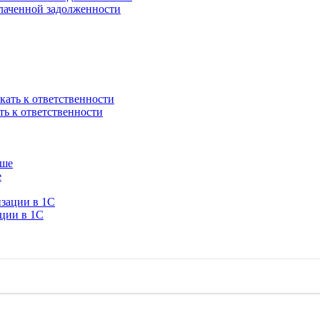
плаченной задолженности
ть к ответственности
е
ации в 1C