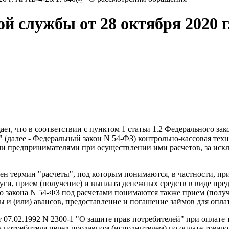
й службы от 28 октября 2020 
ет, что в соответствии с пунктом 1 статьи 1.2 Федерального за
 (далее - Федеральный закон N 54-ФЗ) контрольно-кассовая тех
и предпринимателями при осуществлении ими расчетов, за иск
ен термин "расчеты", под которым понимаются, в частности, п
луги, прием (получение) и выплата денежных средств в виде пред
го закона N 54-ФЗ под расчетами понимаются также прием (полу
ы и (или) авансов, предоставление и погашение займов для оплат
 07.02.1992 N 2300-1 "О защите прав потребителей" при оплате т
потребителя перед продавцом (исполнителем) по оплате товаров