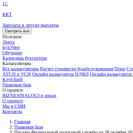
1С
ККТ
Зарплата и другие выплаты
Смотреть все
Полезное
Лента
БухУбер
Обучение
Календарь бухгалтера
Калькуляторы
Все калькуляторы
Расчет стоимости бухобслуживания
Пени
Ст
АУСН и УСН
Онлайн калькулятор НДФЛ
Онлайн калькулятор
Клуб БиН
Правовая база
О проекте
BIZNESINALOGI в лицах
О проекте
Мы в СМИ
Контакты
Главная
Правовая база
Письмо Федеральной налоговой службы от 28 октября 20