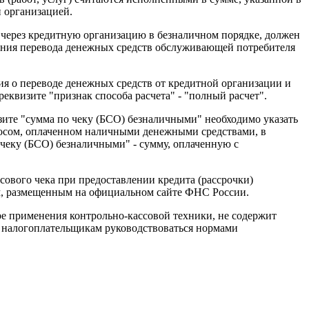
 организацией.
) через кредитную организацию в безналичном порядке, должен
дения перевода денежных средств обслуживающей потребителя
я о переводе денежных средств от кредитной организации и
еквизите "признак способа расчета" - "полный расчет".
изите "сумма по чеку (БСО) безналичными" необходимо указать
зносом, оплаченном наличными денежными средствами, в
 чеку (БСО) безналичными" - сумму, оплаченную с
ового чека при предоставлении кредита (рассрочки)
ям, размещенным на официальном сайте ФНС России.
е применения контрольно-кассовой техники, не содержит
т налогоплательщикам руководствоваться нормами