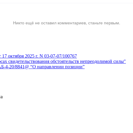
Никто ещё не оставил комментариев, станьте первым.
7 октября 2025 г. N 03-07-07/100767
сах свидетельствования обстоятельств непреодолимой силы"
АБ-4-20/8841@ “О направлении позиции”
на