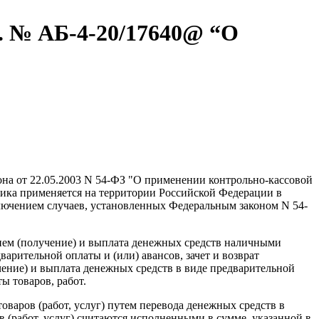
г. № АБ-4-20/17640@ “О
кона от 22.05.2003 N 54-ФЗ "О применении контрольно-кассовой
ника применяется на территории Российской Федерации в
лючением случаев, установленных Федеральным законом N 54-
рием (получение) и выплата денежных средств наличными
варительной оплаты и (или) авансов, зачет и возврат
чение) и выплата денежных средств в виде предварительной
ы товаров, работ.
оваров (работ, услуг) путем перевода денежных средств в
 (работ, услуг) считаются исполненными в сумме, указанной в