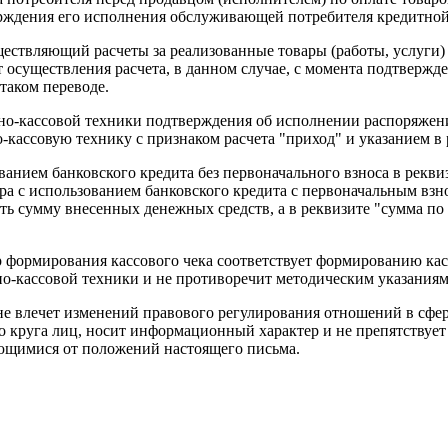
ерждения его исполнения обслуживающей потребителя кредитной
уществляющий расчеты за реализованные товары (работы, услуги
 осуществления расчета, в данном случае, с момента подтверж
таком переводе.
но-кассовой техники подтверждения об исполнении распоряжени
кассовую технику с признаком расчета "приход" и указанием в р
ованием банковского кредита без первоначального взноса в рекв
вара с использованием банковского кредита с первоначальным в
ть сумму внесенных денежных средств, а в реквизите "сумма по
формирования кассового чека соответствует формированию касс
ьно-кассовой техники и не противоречит методическим указани
е влечет изменений правового регулирования отношений в сфер
о круга лиц, носит информационный характер и не препятствуе
ющимися от положений настоящего письма.