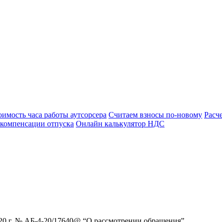
оимость часа работы аутсорсера
Считаем взносы по-новому
Расч
 компенсации отпуска
Онлайн калькулятор НДС
20 г. № АБ-4-20/17640@ “О рассмотрении обращения”