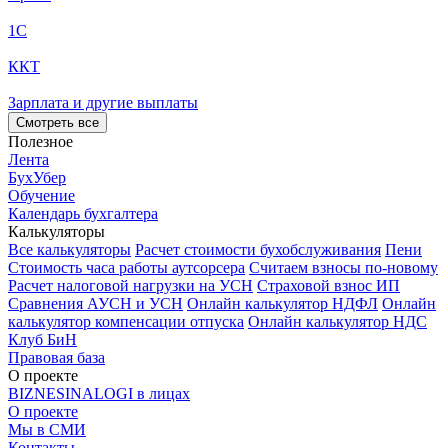
1С
ККТ
Зарплата и другие выплаты
Смотреть все
Полезное
Лента
БухУбер
Обучение
Календарь бухгалтера
Калькуляторы
Все калькуляторы
Расчет стоимости бухобслуживания
Пени
Стоимость часа работы аутсорсера
Считаем взносы по-новому
Расчет налоговой нагрузки на УСН
Страховой взнос ИП
Сравнения АУСН и УСН
Онлайн калькулятор НДФЛ
Онлайн
калькулятор компенсации отпуска
Онлайн калькулятор НДС
Клуб БиН
Правовая база
О проекте
BIZNESINALOGI в лицах
О проекте
Мы в СМИ
Контакты