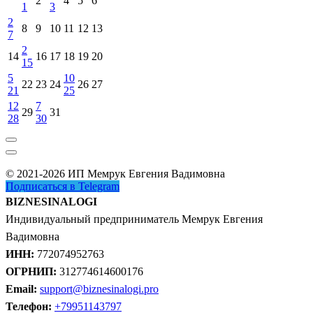
2
4
5
6
1
3
2
8
9
10
11
12
13
7
2
14
16
17
18
19
20
15
5
10
22
23
24
26
27
21
25
12
7
29
31
28
30
© 2021-2026 ИП Мемрук Евгения Вадимовна
Подписаться в Telegram
BIZNESINALOGI
Индивидуальный предприниматель Мемрук Евгения
Вадимовна
ИНН:
772074952763
ОГРНИП:
312774614600176
Email:
support@biznesinalogi.pro
Телефон:
+79951143797