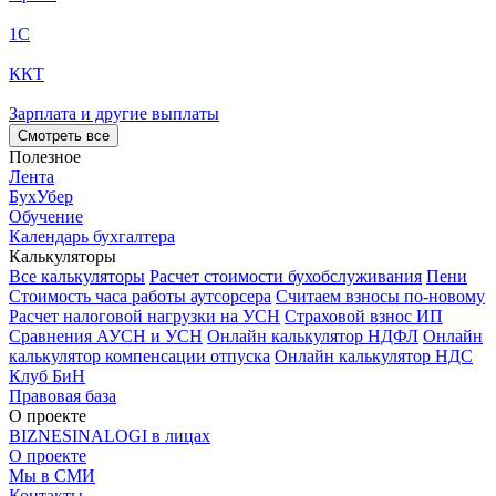
1С
ККТ
Зарплата и другие выплаты
Смотреть все
Полезное
Лента
БухУбер
Обучение
Календарь бухгалтера
Калькуляторы
Все калькуляторы
Расчет стоимости бухобслуживания
Пени
Стоимость часа работы аутсорсера
Считаем взносы по-новому
Расчет налоговой нагрузки на УСН
Страховой взнос ИП
Сравнения АУСН и УСН
Онлайн калькулятор НДФЛ
Онлайн
калькулятор компенсации отпуска
Онлайн калькулятор НДС
Клуб БиН
Правовая база
О проекте
BIZNESINALOGI в лицах
О проекте
Мы в СМИ
Контакты