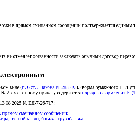
еревозки в прямом смешанном сообщении подтверждается единым
а не отменяет обязанности заключать обычный договор перевозк
о электронным
вом виде (
п. 6 ст. 3 Закона № 288-ФЗ
). Форма бумажного ЕТД у
 № 2 к указанному приказу содержится
порядок оформления ЕТ
3.08.2025 № ЕД-7-26/717:
 в прямом смешанном сообщении;
ра, ручной клади, багажа, грузобагажа.