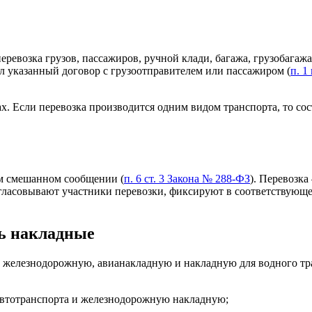
ревозка грузов, пассажиров, ручной клади, багажа, грузобагаж
л указанный договор с грузоотправителем или пассажиром (
п. 1
Если перевозка производится одним видом транспорта, то соста
ом смешанном сообщении (
п. 6 ст. 3 Закона № 288-ФЗ
). Перевозка
огласовывают участники перевозки, фиксируют в соответствующ
ть накладные
, железнодорожную, авианакладную и накладную для водного тра
я автотранспорта и железнодорожную накладную;