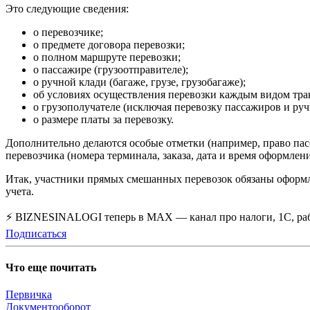
Это следующие сведения:
о перевозчике;
о предмете договора перевозки;
о полном маршруте перевозки;
о пассажире (грузоотправителе);
о ручной клади (багаже, грузе, грузобагаже);
об условиях осуществления перевозки каждым видом тран
о грузополучателе (исключая перевозку пассажиров и руч
о размере платы за перевозку.
Дополнительно делаются особые отметки (например, право пас
перевозчика (номера терминала, заказа, дата и время оформлени
Итак, участники прямых смешанных перевозок обязаны оформлят
учета.
⚡ BIZNESINALOGI теперь в MAX — канал про налоги, 1С, рабо
Подписаться
Что еще почитать
Первичка
Документооборот