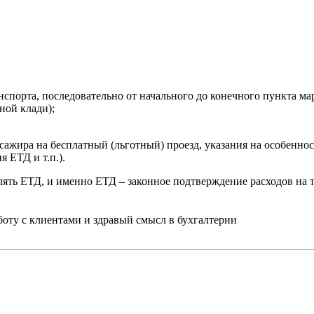
спорта, последовательно от начального до конечного пункта ма
ной клади);
сажира на бесплатный (льготный) проезд, указания на особенно
я ЕТД и т.п.).
ь ЕТД, и именно ЕТД – законное подтверждение расходов на так
ту с клиентами и здравый смысл в бухгалтерии