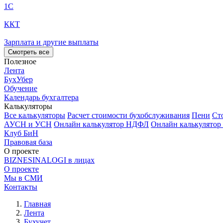
1С
ККТ
Зарплата и другие выплаты
Смотреть все
Полезное
Лента
БухУбер
Обучение
Календарь бухгалтера
Калькуляторы
Все калькуляторы
Расчет стоимости бухобслуживания
Пени
Ст
АУСН и УСН
Онлайн калькулятор НДФЛ
Онлайн калькулятор
Клуб БиН
Правовая база
О проекте
BIZNESINALOGI в лицах
О проекте
Мы в СМИ
Контакты
Главная
Лента
Бухучет