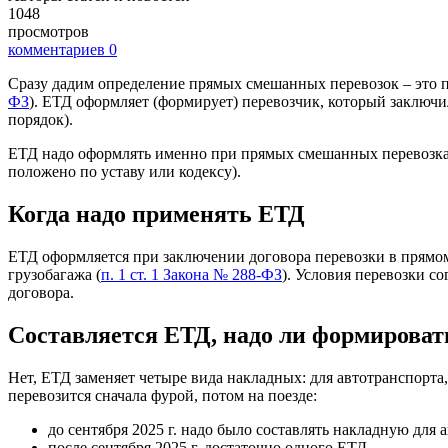
1048
просмотров
комментариев
0
Сразу дадим определение прямых смешанных перевозок – это пе
ФЗ
). ЕТД оформляет (формирует) перевозчик, который заключи
порядок).
ЕТД надо оформлять именно при прямых смешанных перевозках. 
положено по уставу или кодексу).
Когда надо применять ЕТД
ЕТД оформляется при заключении договора перевозки в прям
грузобагажа (
п. 1 ст. 1 Закона № 288-ФЗ
). Условия перевозки с
договора.
Составляется ЕТД, надо ли формирова
Нет, ЕТД заменяет четыре вида накладных: для автотранспорта
перевозится сначала фурой, потом на поезде:
до сентября 2025 г. надо было составлять накладную дл
после сентября 2025 г. достаточно одного ЕТД.