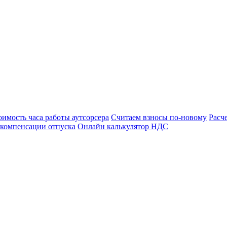
оимость часа работы аутсорсера
Считаем взносы по-новому
Расч
 компенсации отпуска
Онлайн калькулятор НДС