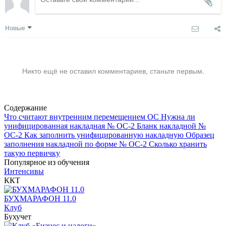
Новые
Никто ещё не оставил комментариев, станьте первым.
Содержание
Что считают внутренним перемещением ОС
Нужна ли
унифицированная накладная № ОС-2
Бланк накладной №
ОС-2
Как заполнить унифицированную накладную
Образец
заполнения накладной по форме № ОС-2
Сколько хранить
такую первичку
Популярное из обучения
Интенсивы
ККТ
БУХМАРАФОН 11.0
Клуб
Бухучет