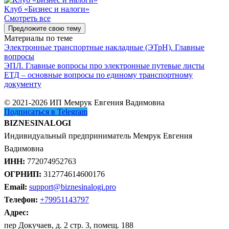
Клуб «Бизнес и налоги»
Смотреть все
Предложите свою тему
Материалы по теме
Электронные транспортные накладные (ЭТрН). Главные
вопросы
ЭПЛ. Главные вопросы про электронные путевые листы
ЕТД – основные вопросы по единому транспортному
документу
© 2021-2026 ИП Мемрук Евгения Вадимовна
Подписаться в Telegram
BIZNESINALOGI
Индивидуальный предприниматель Мемрук Евгения
Вадимовна
ИНН:
772074952763
ОГРНИП:
312774614600176
Email:
support@biznesinalogi.pro
Телефон:
+79951143797
Адрес:
пер Докучаев, д. 2 стр. 3, помещ. 188