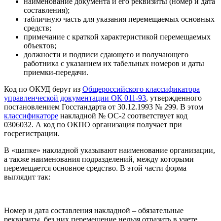
наименование документа и его реквизиты (номер и дата
составления);
табличную часть для указания перемещаемых основных
средств;
примечание с краткой характеристикой перемещаемых
объектов;
должности и подписи сдающего и получающего
работника с указанием их табельных номеров и даты
приемки-передачи.
Код по ОКУД берут из
Общероссийского классификатора
управленческой документации ОК 011-93
, утвержденного
постановлением Госстандарта от 30.12.1993 № 299. В этом
классификаторе
накладной № ОС-2 соответствует код
0306032. А код по ОКПО организация получает при
госрегистрации.
В «шапке» накладной указывают наименование организации,
а также наименования подразделений, между которыми
перемещается основное средство. В этой части форма
выглядит так:
Номер и дата составления накладной – обязательные
реквизиты, без них перемещение нельзя отразить в учете.