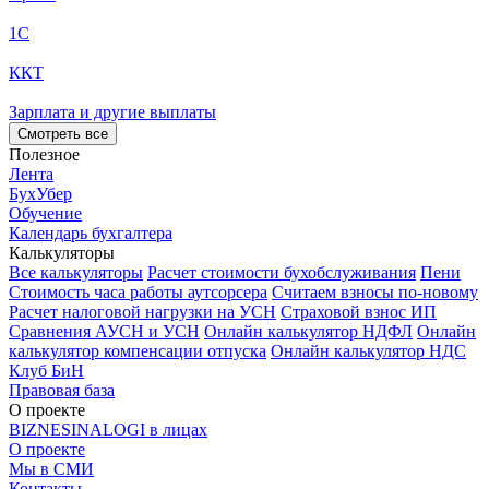
1С
ККТ
Зарплата и другие выплаты
Смотреть все
Полезное
Лента
БухУбер
Обучение
Календарь бухгалтера
Калькуляторы
Все калькуляторы
Расчет стоимости бухобслуживания
Пени
Стоимость часа работы аутсорсера
Считаем взносы по-новому
Расчет налоговой нагрузки на УСН
Страховой взнос ИП
Сравнения АУСН и УСН
Онлайн калькулятор НДФЛ
Онлайн
калькулятор компенсации отпуска
Онлайн калькулятор НДС
Клуб БиН
Правовая база
О проекте
BIZNESINALOGI в лицах
О проекте
Мы в СМИ
Контакты