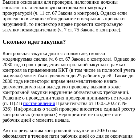
Выявив основания для проверки, налоговики должны
согласовать внеплановую контрольную закупку с
прокуратурой (ч. 11 ст. 67 Закона о контроле). Однако если
проведено выездное обследование и вскрылись признаки
нарушений, то инспектор вправе провести контрольную
закупку незамедлительно (ч. 7 ст. 75 Закона о контроле).
Сколько идет закупка?
Контрольная закупка длится столько же, сколько
моделируемая сделка (ч. 6 ст. 67 Закона о контроле). Однако до
2030 года срок проведения контрольной закупки в рамках
контроля за применением ККТ (в том числе за полнотой учета
выручки) может быть увеличен до 25 рабочих дней. Также до
2030 года инспекторы вправе незамедлительно начать
документарную или выездную проверку, выявив в ходе
контрольной закупки нарушение обязательных требований.
Решение о проведении таких проверок принимать не нужно
(п. 11(21)
постановления
Правительства от 10.03.2022 г. №
336). Информация о такой проверке вносится в единый реестр
контрольных (надзорных) мероприятий не позднее пяти
рабочих дней с момента начала.
Акт по результатам контрольной закупки до 2030 года
оформляют в течение пяти рабочих дней со дня ее окончания