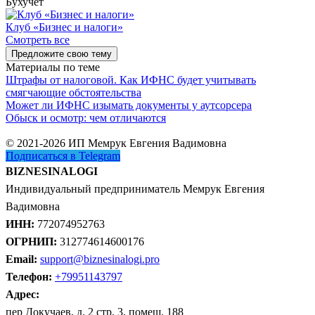
Бухучет
Клуб «Бизнес и налоги»
Смотреть все
Предложите свою тему
Материалы по теме
Штрафы от налоговой. Как ИФНС будет учитывать
смягчающие обстоятельства
Может ли ИФНС изымать документы у аутсорсера
Обыск и осмотр: чем отличаются
© 2021-2026 ИП Мемрук Евгения Вадимовна
Подписаться в Telegram
BIZNESINALOGI
Индивидуальный предприниматель Мемрук Евгения
Вадимовна
ИНН:
772074952763
ОГРНИП:
312774614600176
Email:
support@biznesinalogi.pro
Телефон:
+79951143797
Адрес:
пер Докучаев, д. 2 стр. 3, помещ. 188