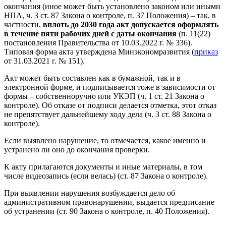
окончания (иное может быть установлено законом или иными
НПА, ч. 3 ст. 87 Закона о контроле, п. 37 Положения) – так, в
частности,
вплоть до 2030 года акт допускается оформлять
в течение пяти рабочих дней с даты окончания
(п. 11(22)
постановления Правительства от 10.03.2022 г. № 336).
Типовая форма акта утверждена Минэкономразвития (
приказ
от 31.03.2021 г. № 151).
Акт может быть составлен как в бумажной, так и в
электронной форме, и подписывается тоже в зависимости от
формы – собственноручно или УКЭП (ч. 1 ст. 21 Закона о
контроле). Об отказе от подписи делается отметка, этот отказ
не препятствует дальнейшему ходу дела (ч. 3 ст. 88 Закона о
контроле).
Если выявлено нарушение, то отмечается, какое именно и
устранено ли оно до окончания проверки.
К акту прилагаются документы и иные материалы, в том
числе видеозапись (если велась) (ст. 87 Закона о контроле).
При выявлении нарушения возбуждается дело об
административном правонарушении, выдается предписание
об устранении (ст. 90 Закона о контроле, п. 40 Положения).