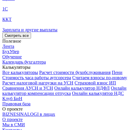
1С
ККТ
Зарплата и другие выплаты
Смотреть все
Полезное
Лента
БухУбер
Обучение
Календарь бухгалтера
Калькуляторы
Все калькуляторы
Расчет стоимости бухобслуживания
Пени
Стоимость часа работы аутсорсера
Считаем взносы по-новому
Расчет налоговой нагрузки на УСН
Страховой взнос ИП
Сравнения АУСН и УСН
Онлайн калькулятор НДФЛ
Онлайн
калькулятор компенсации отпуска
Онлайн калькулятор НДС
Клуб БиН
Правовая база
О проекте
BIZNESINALOGI в лицах
О проекте
Мы в СМИ
Контакты