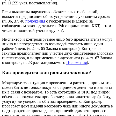
(п. 11(22) указ. постановления).
Если выявлены нарушения обязательных требований,
выдается предписание об их устранении с указанием сроков
(п. 36, 37, 40
положения
о госконтроле (надзоре) за
соблюдением законодательства РФ о применении ККТ, в том
числе за полнотой учета выручки).
Инспектор и контролируемое лицо (его представитель) могут
лично и непосредственно взаимодействовать лишь один
рабочий день (ч. 4 ст. 65 Закона о контроле). Контрольная
закупка предполагает или участие двух свидетелей/налоговых
инспекторов, или применение видеозаписи (ч. 4 ст. 67 Закона
о контроле, п. 23 рассматриваемого
Положения
).
Как проводится контрольная закупка?
Моделируется ситуация с проведением расчетов, причем это
может быть не только покупка с приемом денег, но и выплата
их в связи с возвратом. То есть сотрудник ИФНС под видом
обычного покупателя приобретает, оплачивает товар (работу,
услуги), не уведомляя об этом проверяемого. Контролер
проверяет факт выдачи кассового чека или иного документа в
подтверждение приема денег, при необходимости процесс
сопровождается аудио- и видеозаписью (ч. 4 ст. 67 Закона о