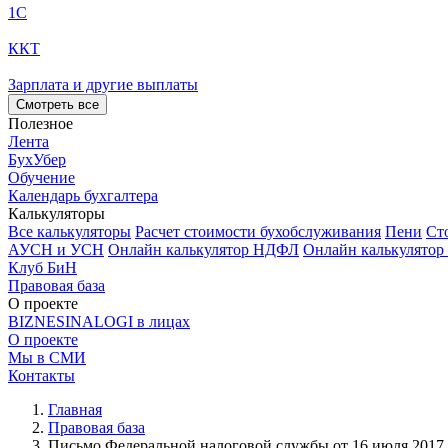
1С
ККТ
Зарплата и другие выплаты
Смотреть все
Полезное
Лента
БухУбер
Обучение
Календарь бухгалтера
Калькуляторы
Все калькуляторы
Расчет стоимости бухобслуживания
Пени
Ст
АУСН и УСН
Онлайн калькулятор НДФЛ
Онлайн калькулятор
Клуб БиН
Правовая база
О проекте
BIZNESINALOGI в лицах
О проекте
Мы в СМИ
Контакты
Главная
Правовая база
Письмо Федеральной налоговой службы от 16 июля 2017 