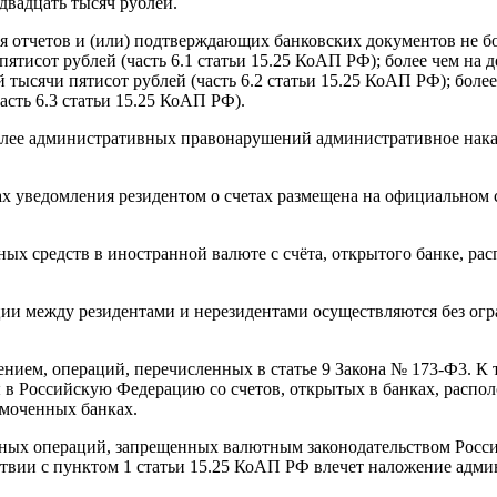
двадцать тысяч рублей.
 отчетов и (или) подтверждающих банковских документов не бо
ятисот рублей (часть 6.1 статьи 15.25 КоАП РФ); более чем на де
 тысячи пятисот рублей (часть 6.2 статьи 15.25 КоАП РФ); боле
часть 6.3 статьи 15.25 КоАП РФ).
олее административных правонарушений административное наказ
х уведомления резидентом о счетах размещена на официальном 
ых средств в иностранной валюте с счёта, открытого банке, р
ции между резидентами и нерезидентами осуществляются без ог
ием, операций, перечисленных в статье 9 Закона № 173-Ф3. К т
 в Российскую Федерацию со счетов, открытых в банках, распо
омоченных банках.
тных операций, запрещенных валютным законодательством Рос
ствии с пунктом 1 статьи 15.25 КоАП РФ влечет наложение адми