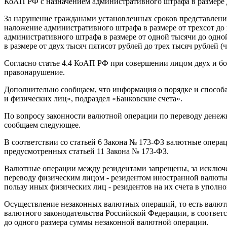
КоАП РФ с назначением административного штрафа в размере 
За нарушение гражданами установленных сроков представления
наложение административного штрафа в размере от трехсот до п
административного штрафа в размере от одной тысячи до одной
в размере от двух тысяч пятисот рублей до трех тысяч рублей (
Согласно статье 4.4 КоАП РФ при совершении лицом двух и б
правонарушение.
Дополнительно сообщаем, что информация о порядке и способа
и физических лиц», подраздел «Банковские счета».
По вопросу законности валютной операции по переводу денежн
сообщаем следующее.
В соответствии со статьей 6 Закона № 173-ФЗ валютные опера
предусмотренных статьей 11 Закона № 173-ФЗ.
Валютные операции между резидентами запрещены, за исключен
переводу физическим лицом - резидентом иностранной валюты
пользу иных физических лиц - резидентов на их счета в уполн
Осуществление незаконных валютных операций, то есть валю
валютного законодательства Российской Федерации, в соответ
до одного размера суммы незаконной валютной операции.