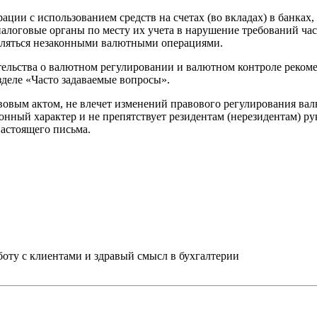
ции с использованием средств на счетах (во вкладах) в банках
логовые органы по месту их учета в нарушение требований част
вляться незаконными валютными операциями.
ельства о валютном регулировании и валютном контроле рекоме
азделе «Часто задаваемые вопросы».
авовым актом, не влечет изменений правового регулирования в
онный характер и не препятствует резидентам (нерезидентам) р
астоящего письма.
ту с клиентами и здравый смысл в бухгалтерии