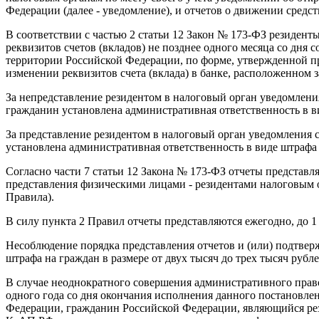
Федерации (далее - уведомление), и отчетов о движении средств 
В соответствии с частью 2 статьи 12 Закон № 173-ФЗ резидент
реквизитов счетов (вкладов) не позднее одного месяца со дня 
территории Российской Федерации, по форме, утвержденной 
изменении реквизитов счета (вклада) в банке, расположенном 
За непредставление резидентом в налоговый орган уведомлени
гражданин установлена административная ответственность в ви
За представление резидентом в налоговый орган уведомления 
установлена административная ответственность в виде штрафа 
Согласно части 7 статьи 12 Закона № 173-ФЗ отчеты представ
представления физическими лицами - резидентами налоговым ор
Правила).
В силу пункта 2 Правил отчеты представляются ежегодно, до 1
Несоблюдение порядка представления отчетов и (или) подтвер
штрафа на граждан в размере от двух тысяч до трех тысяч рубле
В случае неоднократного совершения административного право
одного года со дня окончания исполнения данного постановле
Федерации, гражданин Российской Федерации, являющийся рези