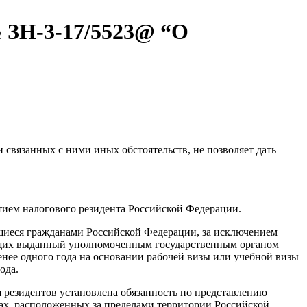
№ ЗН-3-17/5523@ “О
связанных с ними иных обстоятельств, не позволяет дать
ятием налогового резидента Российской Федерации.
ющиеся гражданами Российской Федерации, за исключением
еющих выданный уполномоченным государственным органом
нее одного года на основании рабочей визы или учебной визы
ода.
 резидентов установлена обязанность по представлению
ках, расположенных за пределами территории Российской