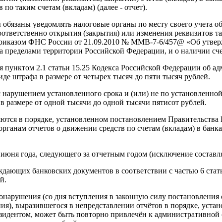
по таким счетам (вкладам) (далее - отчет).
ы обязаны уведомлять налоговые органы по месту своего учета об
соответственно открытия (закрытия) или изменения реквизитов т
приказом ФНС России от 21.09.2010 № ММВ-7-6/457@ «Об утвер
за пределами территории Российской Федерации, и о наличии сч
я пунктом 2.1 статьи 15.25 Кодекса Российской Федерации об 
де штрафа в размере от четырех тысяч до пяти тысяч рублей.
с нарушением установленного срока и (или) не по установленно
в размере от одной тысячи до одной тысячи пятисот рублей.
ляются в порядке, установленном постановлением Правительства
ганам отчетов о движении средств по счетам (вкладам) в банка
 июня года, следующего за отчетным годом (исключение составля
ждающих банковских документов в соответствии с частью 6 ста
й.
нарушения (со дня вступления в законную силу постановления 
ния), выразившегося в непредставлении отчётов в порядке, уст
дентом, может быть повторно привлечён к административной отв