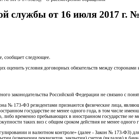
й службы от 16 июля 2017 г. 
е, сообщает следующее.
 оценить условия договорных обязательств между сторонами и 
тного законодательства Российской Федерации не связано с пон
Закона № 173-ФЗ резидентами признаются физические лица, явля
остранном государстве не менее одного года, в том числе им
о, либо временно пребывающих в иностранном государстве не ме
окупности таких виз с общим сроком действия не менее одного г
улировании и валютном контроле» (далее - Закон № 173-ФЗ) для
ытии (изменении реквизитов, закрытии) счетов (вкладов) в бан