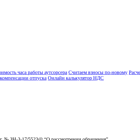
оимость часа работы аутсорсера
Считаем взносы по-новому
Расч
 компенсации отпуска
Онлайн калькулятор НДС
г. № ЗН-3-17/5523@ “О рассмотрении обращения”