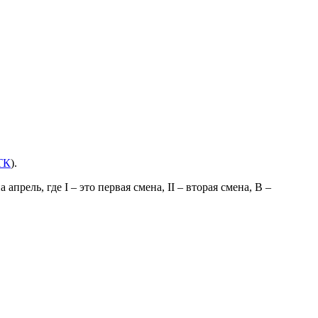
 ТК
).
ель, где I – это первая смена, II – вторая смена, В –