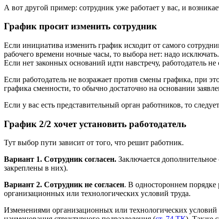
А вот другой пример: сотрудник уже работает у вас, и возникае
График просит изменить сотрудник
Если инициатива изменить график исходит от самого сотрудник
рабочего времени ночные часы, то выбора нет: надо исключать.
Если нет законных оснований идти навстречу, работодатель не о
Если работодатель не возражает против смены графика, при это
графика сменности, то обычно достаточно на основании заявле
Если у вас есть представительный орган работников, то следуе
График 2/2 хочет установить работодатель
Тут выбор пути зависит от того, что решит работник.
Вариант 1. Сотрудник согласен.
Заключается дополнительное 
закреплены в них).
Вариант 2. Сотрудник не согласен
. В одностороннем порядке 
организационных или технологических условий труда.
Изменениями организационных или технологических условий тр
наименования структурного подразделения (
ст. 74 ТК
). Также 