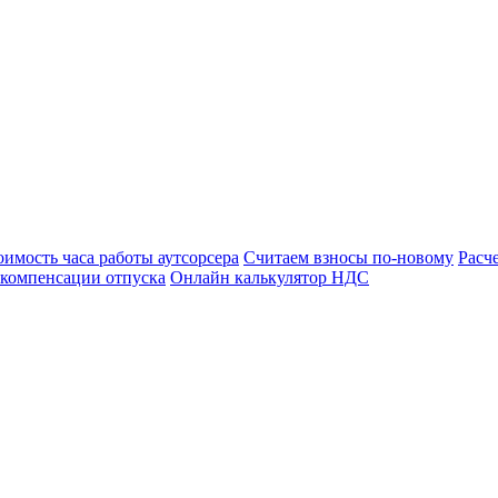
оимость часа работы аутсорсера
Считаем взносы по-новому
Расч
 компенсации отпуска
Онлайн калькулятор НДС