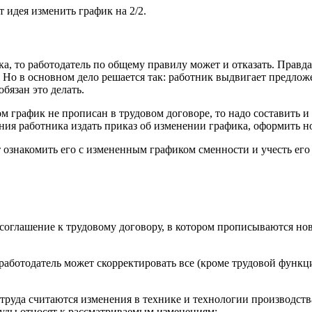
т идея изменить график на 2/2.
а, то работодатель по общему правилу может и отказать. Правда
 Но в основном дело решается так: работник выдвигает предложе
бязан это делать.
м график не прописан в трудовом договоре, то надо составить и
ния работника издать приказ об изменении графика, оформить н
т ознакомить его с измененным графиком сменности и учесть его
соглашение к трудовому договору, в котором прописываются нов
работодатель может скорректировать все (кроме трудовой функци
уда считаются изменения в технике и технологии производства
суды относят к рассматриваемым изменениям: