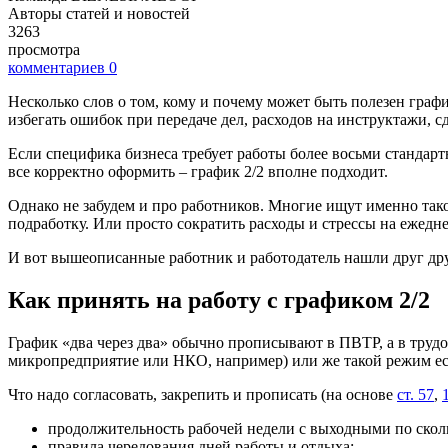
Авторы статей и новостей
3263
просмотра
комментариев
0
Несколько слов о том, кому и почему может быть полезен графи
избегать ошибок при передаче дел, расходов на инструктажи, 
Если специфика бизнеса требует работы более восьми стандарт
все корректно оформить – график 2/2 вполне подходит.
Однако не забудем и про работников. Многие ищут именно тако
подработку. Или просто сократить расходы и стрессы на ежедне
И вот вышеописанные работник и работодатель нашли друг дру
Как принять на работу с графиком 2/2
График «два через два» обычно прописывают в ПВТР, а в трудо
микропредприятие или НКО, например) или же такой режим есть
Что надо согласовать, закрепить и прописать (на основе
ст. 57
,
продолжительность рабочей недели с выходными по скол
правила чередования дней работы и отдыха;