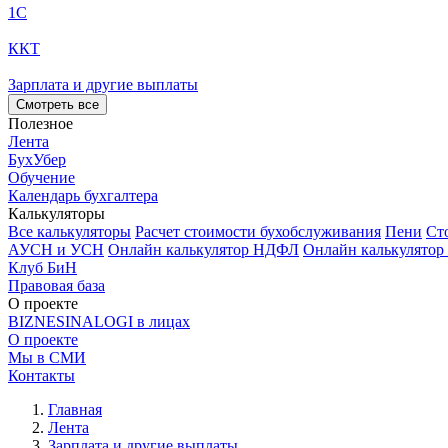
1С
ККТ
Зарплата и другие выплаты
Смотреть все
Полезное
Лента
БухУбер
Обучение
Календарь бухгалтера
Калькуляторы
Все калькуляторы
Расчет стоимости бухобслуживания
Пени
Ст
АУСН и УСН
Онлайн калькулятор НДФЛ
Онлайн калькулятор
Клуб БиН
Правовая база
О проекте
BIZNESINALOGI в лицах
О проекте
Мы в СМИ
Контакты
Главная
Лента
Зарплата и другие выплаты