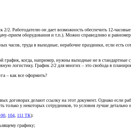
к 2/2. Работодателю он дает возможность обеспечить 12-часовые
сдачу-прием оборудования и т.п.). Можно справедливо и равноме
ных часов, труда в выходные, нерабочие праздники, если есть с
й график, когда, например, нужны выходные не в стандартные су
вную логистику. График 2/2 для многих – это свобода в планиро
га – как все оформить?
вых договорах делают ссылку на этот документ. Однако если ра
 только у некоторых сотрудников, то условия лучше детально о
100
,
104
,
111 ТК
):
ьзящему графику;