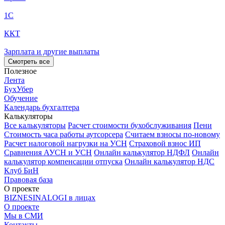
1С
ККТ
Зарплата и другие выплаты
Смотреть все
Полезное
Лента
БухУбер
Обучение
Календарь бухгалтера
Калькуляторы
Все калькуляторы
Расчет стоимости бухобслуживания
Пени
Стоимость часа работы аутсорсера
Считаем взносы по-новому
Расчет налоговой нагрузки на УСН
Страховой взнос ИП
Сравнения АУСН и УСН
Онлайн калькулятор НДФЛ
Онлайн
калькулятор компенсации отпуска
Онлайн калькулятор НДС
Клуб БиН
Правовая база
О проекте
BIZNESINALOGI в лицах
О проекте
Мы в СМИ
Контакты