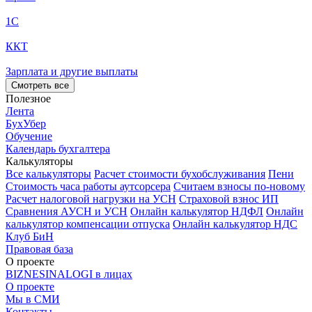
1С
ККТ
Зарплата и другие выплаты
Смотреть все
Полезное
Лента
БухУбер
Обучение
Календарь бухгалтера
Калькуляторы
Все калькуляторы
Расчет стоимости бухобслуживания
Пени
Стоимость часа работы аутсорсера
Считаем взносы по-новому
Расчет налоговой нагрузки на УСН
Страховой взнос ИП
Сравнения АУСН и УСН
Онлайн калькулятор НДФЛ
Онлайн
калькулятор компенсации отпуска
Онлайн калькулятор НДС
Клуб БиН
Правовая база
О проекте
BIZNESINALOGI в лицах
О проекте
Мы в СМИ
Контакты