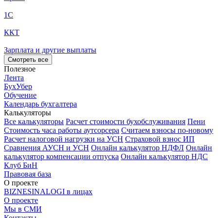
1С
ККТ
Зарплата и другие выплаты
Смотреть все
Полезное
Лента
БухУбер
Обучение
Календарь бухгалтера
Калькуляторы
Все калькуляторы
Расчет стоимости бухобслуживания
Пени
Стоимость часа работы аутсорсера
Считаем взносы по-новому
Расчет налоговой нагрузки на УСН
Страховой взнос ИП
Сравнения АУСН и УСН
Онлайн калькулятор НДФЛ
Онлайн
калькулятор компенсации отпуска
Онлайн калькулятор НДС
Клуб БиН
Правовая база
О проекте
BIZNESINALOGI в лицах
О проекте
Мы в СМИ
Контакты