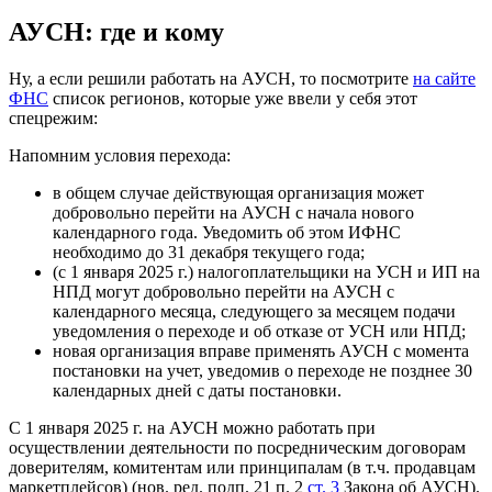
АУСН: где и кому
Ну, а если решили работать на АУСН, то посмотрите
на сайте
ФНС
список регионов, которые уже ввели у себя этот
спецрежим:
Напомним условия перехода:
в общем случае действующая организация может
добровольно перейти на АУСН с начала нового
календарного года. Уведомить об этом ИФНС
необходимо до 31 декабря текущего года;
(с 1 января 2025 г.) налогоплательщики на УСН и ИП на
НПД могут добровольно перейти на АУСН с
календарного месяца, следующего за месяцем подачи
уведомления о переходе и об отказе от УСН или НПД;
новая организация вправе применять АУСН с момента
постановки на учет, уведомив о переходе не позднее 30
календарных дней с даты постановки.
С 1 января 2025 г. на АУСН можно работать при
осуществлении деятельности по посредническим договорам
доверителям, комитентам или принципалам (в т.ч. продавцам
маркетплейсов) (нов. ред. подп. 21 п. 2
ст. 3
Закона об АУСН).