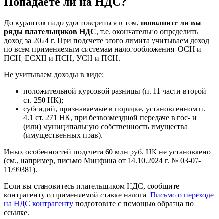
Попадаете ли на НДС?
До курантов надо удостовериться в том,
пополните ли вы
ряды плательщиков НДС
, т.е. окончательно определить
доход за 2024 г. При подсчете этого лимита учитываем доход
по всем применяемым системам налогообложения: ОСН и
ПСН, ЕСХН и ПСН, УСН и ПСН.
Не учитываем доходы в виде:
положительной курсовой разницы (п. 11 части второй
ст. 250 НК);
субсидий, признаваемые в порядке, установленном п.
4.1 ст. 271 НК, при безвозмездной передаче в гос- и
(или) муниципальную собственность имущества
(имущественных прав).
Иных особенностей подсчета 60 млн руб. НК не установлено
(см., например, письмо Минфина от 14.10.2024 г. № 03-07-
11/99381).
Если вы становитесь плательщиком НДС, сообщите
контрагенту о применяемой ставке налога.
Письмо о переходе
на НДС контрагенту
подготовьте с помощью образца по
ссылке.