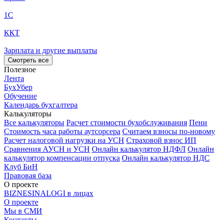
1С
ККТ
Зарплата и другие выплаты
Смотреть все
Полезное
Лента
БухУбер
Обучение
Календарь бухгалтера
Калькуляторы
Все калькуляторы
Расчет стоимости бухобслуживания
Пени
Стоимость часа работы аутсорсера
Считаем взносы по-новому
Расчет налоговой нагрузки на УСН
Страховой взнос ИП
Сравнения АУСН и УСН
Онлайн калькулятор НДФЛ
Онлайн
калькулятор компенсации отпуска
Онлайн калькулятор НДС
Клуб БиН
Правовая база
О проекте
BIZNESINALOGI в лицах
О проекте
Мы в СМИ
Контакты