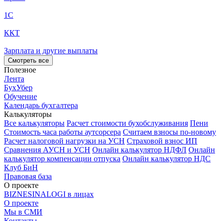
1С
ККТ
Зарплата и другие выплаты
Смотреть все
Полезное
Лента
БухУбер
Обучение
Календарь бухгалтера
Калькуляторы
Все калькуляторы
Расчет стоимости бухобслуживания
Пени
Стоимость часа работы аутсорсера
Считаем взносы по-новому
Расчет налоговой нагрузки на УСН
Страховой взнос ИП
Сравнения АУСН и УСН
Онлайн калькулятор НДФЛ
Онлайн
калькулятор компенсации отпуска
Онлайн калькулятор НДС
Клуб БиН
Правовая база
О проекте
BIZNESINALOGI в лицах
О проекте
Мы в СМИ
Контакты