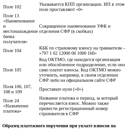
Указывается КПП организации. ИП в этом
Поле 102
поле проставляют «0»
Поле 13
«Наименование
и
Сокращенное наименование УФК и
местонахождение
отделения СФР (в скобках)
банка
получателя»
КБК по страховому взносу на травматизм –
Поле 104
«797 1 02 12000 06 1000 160»
Код ОКТМО, где находится организация
или обособленное подразделение, если оно
Поле 105
само платит взносы. Код ОКТМО можно
уточнить, например, в своем отделении
СФР либо на официальном сайте СФР
Поля 106, 107,
Проставьте нули («0»)
108 и 109
Название платежа и период, за который
Поле 24
перечисляется взнос. Можно также
«Назначение
привести регистрационный номер
платежа»
страхователя в СФР
Образец платежного поручения при уплате взносов на