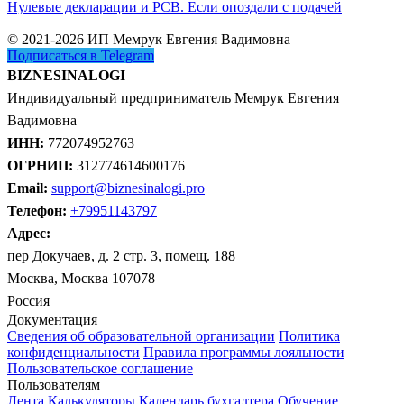
Нулевые декларации и РСВ. Если опоздали с подачей
© 2021-2026 ИП Мемрук Евгения Вадимовна
Подписаться в Telegram
BIZNESINALOGI
Индивидуальный предприниматель Мемрук Евгения
Вадимовна
ИНН:
772074952763
ОГРНИП:
312774614600176
Email:
support@biznesinalogi.pro
Телефон:
+79951143797
Адрес:
пер Докучаев, д. 2 стр. 3, помещ. 188
Москва, Москва 107078
Россия
Документация
Сведения об образовательной организации
Политика
конфиденциальности
Правила программы лояльности
Пользовательское соглашение
Пользователям
Лента
Калькуляторы
Календарь бухгалтера
Обучение