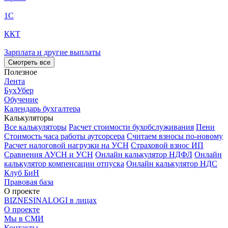
1С
ККТ
Зарплата и другие выплаты
Смотреть все
Полезное
Лента
БухУбер
Обучение
Календарь бухгалтера
Калькуляторы
Все калькуляторы
Расчет стоимости бухобслуживания
Пени
Стоимость часа работы аутсорсера
Считаем взносы по-новому
Расчет налоговой нагрузки на УСН
Страховой взнос ИП
Сравнения АУСН и УСН
Онлайн калькулятор НДФЛ
Онлайн
калькулятор компенсации отпуска
Онлайн калькулятор НДС
Клуб БиН
Правовая база
О проекте
BIZNESINALOGI в лицах
О проекте
Мы в СМИ
Контакты