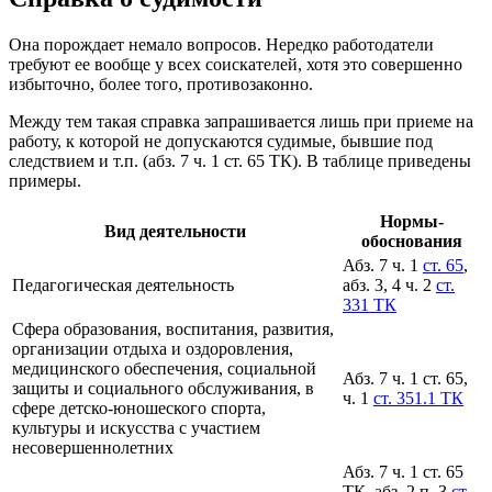
Она порождает немало вопросов. Нередко работодатели
требуют ее вообще у всех соискателей, хотя это совершенно
избыточно, более того, противозаконно.
Между тем такая справка запрашивается лишь при приеме на
работу, к которой не допускаются судимые, бывшие под
следствием и т.п. (абз. 7 ч. 1 ст. 65 ТК). В таблице приведены
примеры.
Нормы-
Вид деятельности
обоснования
Абз. 7 ч. 1
ст. 65
,
Педагогическая деятельность
абз. 3, 4 ч. 2
ст.
331 ТК
Сфера образования, воспитания, развития,
организации отдыха и оздоровления,
медицинского обеспечения, социальной
Абз. 7 ч. 1 ст. 65,
защиты и социального обслуживания, в
ч. 1
ст. 351.1 ТК
сфере детско-юношеского спорта,
культуры и искусства с участием
несовершеннолетних
Абз. 7 ч. 1 ст. 65
ТК, абз. 2 п. 3
ст.