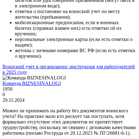
билетов или удостоверений призывников (могут быть и
в электронном виде);
отметки о постановке на воинский учет по месту
жительства (пребывания);
мобилизационные предписания, если в военных
билетах (справках взамен них) есть отметки об их
вручении;
персональные электронные карты (если есть отметки о
выдаче);
жетоны с личными номерами ВС РФ (если есть отметки
о вручении).
Воинский учет в организации: инструкция для работодателей
в 2025 году
Команда BIZNESINALOGI
1950
0
29.11.2024
Можно ли принимать на работу без документов воинского
учета? На практике мало кто рискует так поступать, хотя
формально отсутствие этих документов не препятствует
трудоустройству, поскольку не связано с деловыми качествами
работника (письмо Роструда от 20.12.2023 № ПГ/26681-6-1).