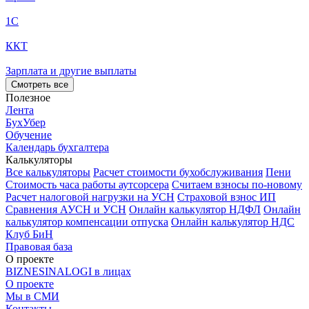
1С
ККТ
Зарплата и другие выплаты
Смотреть все
Полезное
Лента
БухУбер
Обучение
Календарь бухгалтера
Калькуляторы
Все калькуляторы
Расчет стоимости бухобслуживания
Пени
Стоимость часа работы аутсорсера
Считаем взносы по-новому
Расчет налоговой нагрузки на УСН
Страховой взнос ИП
Сравнения АУСН и УСН
Онлайн калькулятор НДФЛ
Онлайн
калькулятор компенсации отпуска
Онлайн калькулятор НДС
Клуб БиН
Правовая база
О проекте
BIZNESINALOGI в лицах
О проекте
Мы в СМИ
Контакты