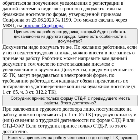
обратиться за получением уведомления о регистрации в
данной системе в виде электронного документа или на
бумажном носителе по форме, утвержденной приказом
Соцфонда от 23.06.2023 № 1199. Это можно сделать через
МФЦ, на
портале Соцфонда
.
Принимаем на работу сотрудника, который будет работать
дистанционно из другого города. Какие есть особенности в
документах?
Документы надо получать те же. По желанию работника, если
у него ведется трудовая книжка, можно внести в нее запись о
приеме на работу. Работник может направить вам данный
документ в том числе по почте заказным письмом с
уведомлением о вручении. Документы, предусмотренные ст.
65 ТК, могут передаваться в электронной форме, по
требованию работодателя кандидат обязан представить их
нотариально удостоверенные копии на бумажном носителе (ч.
1 ст. 65, ч. 3 ст. 312.2 ТК).
Сотрудник принес только форму СТД-Р с предыдущего места
работы. Этого достаточно?
При заключении трудового договора лицо, поступающее на
работу, должно предъявить (ч. 1 ст. 65 ТК) трудовую книжку и
(или) сведения о трудовой деятельности по форме СТД-Р или
СТД-СФР. Если сотрудник принес только СТД-Р, то этого
достаточно.
Если мы принимаем на работу человека по договору ГПХ, нужен