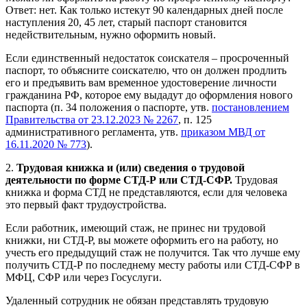
Ответ: нет. Как только истекут 90 календарных дней после
наступления 20, 45 лет, старый паспорт становится
недействительным, нужно оформить новый.
Если единственный недостаток соискателя – просроченный
паспорт, то объясните соискателю, что он должен продлить
его и предъявить вам временное удостоверение личности
гражданина РФ, которое ему выдадут до оформления нового
паспорта (п. 34 положения о паспорте, утв.
постановлением
Правительства от 23.12.2023 № 2267
, п. 125
административного регламента, утв.
приказом МВД от
16.11.2020 № 773
).
2.
Трудовая книжка и (или) сведения о трудовой
деятельности по форме СТД-Р или СТД-СФР.
Трудовая
книжка и форма СТД не представляются, если для человека
это первый факт трудоустройства.
Если работник, имеющий стаж, не принес ни трудовой
книжки, ни СТД-Р, вы можете оформить его на работу, но
учесть его предыдущий стаж не получится. Так что лучше ему
получить СТД-Р по последнему месту работы или СТД-СФР в
МФЦ, СФР или через Госуслуги.
Удаленный сотрудник не обязан представлять трудовую