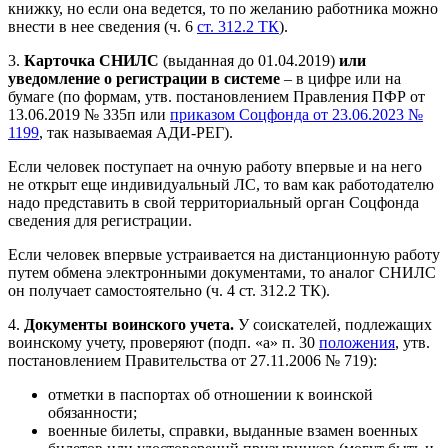
книжку, но если она ведется, то по желанию работника можно
внести в нее сведения (ч. 6
ст. 312.2 ТК
).
3.
Карточка СНИЛС
(выданная до 01.04.2019)
или
уведомление о регистрации в системе
– в цифре или на
бумаге (по формам, утв. постановлением Правления ПФР от
13.06.2019 № 335п или
приказом Соцфонда от 23.06.2023 №
1199
, так называемая АДИ-РЕГ).
Если человек поступает на очную работу впервые и на него
не открыт еще индивидуальный ЛС, то вам как работодателю
надо представить в свой территориальный орган Соцфонда
сведения для регистрации.
Если человек впервые устраивается на дистанционную работу
путем обмена электронными документами, то аналог СНИЛС
он получает самостоятельно (ч. 4 ст. 312.2 ТК).
4.
Документы воинского учета.
У соискателей, подлежащих
воинскому учету, проверяют (подп. «а» п. 30
положения
, утв.
постановлением Правительства от 27.11.2006 № 719):
отметки в паспортах об отношении к воинской
обязанности;
военные билеты, справки, выданные взамен военных