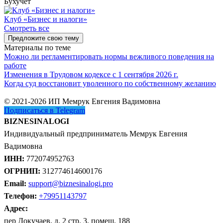
Бухучет
Клуб «Бизнес и налоги»
Смотреть все
Предложите свою тему
Материалы по теме
Можно ли регламентировать нормы вежливого поведения на
работе
Изменения в Трудовом кодексе с 1 сентября 2026 г.
Когда суд восстановит уволенного по собственному желанию
© 2021-2026 ИП Мемрук Евгения Вадимовна
Подписаться в Telegram
BIZNESINALOGI
Индивидуальный предприниматель Мемрук Евгения
Вадимовна
ИНН:
772074952763
ОГРНИП:
312774614600176
Email:
support@biznesinalogi.pro
Телефон:
+79951143797
Адрес:
пер Докучаев, д. 2 стр. 3, помещ. 188