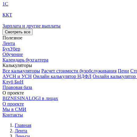
1С
ККТ
Зарплата и другие выплаты
Смотреть все
Полезное
Лента
БухУбер
Обучение
Календарь бухгалтера
Калькуляторы
Все калькуляторы
Расчет стоимости бухобслуживания
Пени
Ст
АУСН и УСН
Онлайн калькулятор НДФЛ
Онлайн калькулятор
Клуб БиН
Правовая база
О проекте
BIZNESINALOGI в лицах
О проекте
Мы в СМИ
Контакты
Главная
Лента
Деньги