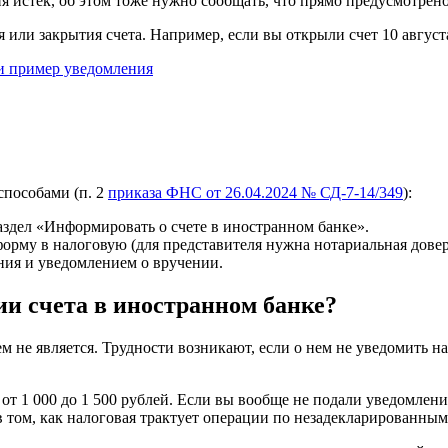
 истек, об этом тоже нужно сообщать, что прямо предусмотрено
 или закрытия счета. Например, если вы открыли счет 10 августа
 и пример уведомления
способами (п. 2
приказа ФНС от 26.04.2024 № СД-7-14/349
):
аздел «Информировать о счете в иностранном банке».
орму в налоговую (для представителя нужна нотариальная довер
ния и уведомлением о вручении.
и счета в иностранном банке?
м не является. Трудности возникают, если о нем не уведомить 
– от 1 000 до 1 500 рублей. Если вы вообще не подали уведомлени
в том, как налоговая трактует операции по незадекларированным