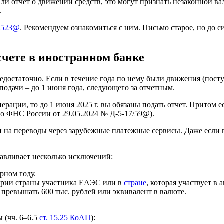
дали отчет о движении средств, это могут признать незаконной 
.
/5523@
. Рекомендуем ознакомиться с ним. Письмо старое, но до с
счете в иностранном банке
едостаточно. Если в течение года по нему были движения (посту
 подачи – до 1 июня года, следующего за отчетным.
ерации, то до 1 июня 2025 г. вы обязаны подать отчет. Притом 
мо ФНС России от 29.05.2024 № Д-5-17/59@).
и на переводы через зарубежные платежные сервисы. Даже если в
авливает несколько исключений:
рном году.
тории страны участника ЕАЭС или в
стране
, которая участвует 
н превышать 600 тыс. рублей или эквивалент в валюте.
 (чч. 6–6.5
ст. 15.25 КоАП
):