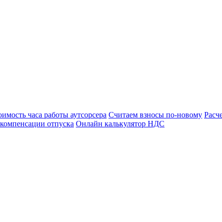
оимость часа работы аутсорсера
Считаем взносы по-новому
Расч
 компенсации отпуска
Онлайн калькулятор НДС