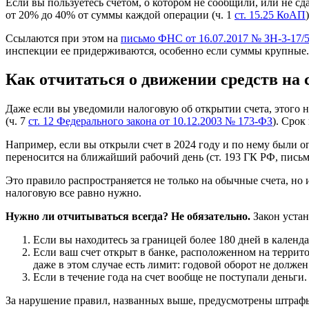
Если вы пользуетесь счетом, о котором не сообщили, или не с
от 20% до 40% от суммы каждой операции (ч. 1
ст. 15.25 КоАП
)
Ссылаются при этом на
письмо ФНС от 16.07.2017 № ЗН-3-17
инспекции ее придерживаются, особенно если суммы крупные.
Как отчитаться о движении средств на 
Даже если вы уведомили налоговую об открытии счета, этого н
(ч. 7
ст. 12 Федерального закона от 10.12.2003 № 173-ФЗ
). Срок
Например, если вы открыли счет в 2024 году и по нему были оп
переносится на ближайший рабочий день (ст. 193 ГК РФ, пись
Это правило распространяется не только на обычные счета, но 
налоговую все равно нужно.
Нужно ли отчитываться всегда? Не обязательно.
Закон устан
Если вы находитесь за границей более 180 дней в календа
Если ваш счет открыт в банке, расположенном на терри
даже в этом случае есть лимит: годовой оборот не долже
Если в течение года на счет вообще не поступали деньги.
За нарушение правил, названных выше, предусмотрены штрафы