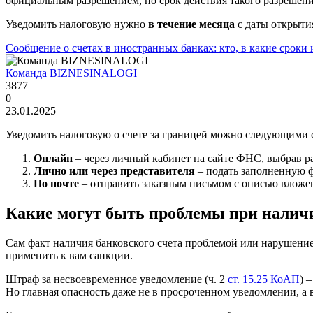
официальным разрешением, но срок действия такого разрешения
Уведомить налоговую нужно
в течение месяца
с даты открытия
Сообщение о счетах в иностранных банках: кто, в какие сроки
Команда BIZNESINALOGI
3877
0
23.01.2025
Уведомить налоговую о счете за границей можно следующими 
Онлайн
– через личный кабинет на сайте ФНС, выбрав р
Лично или через представителя
– подать заполненную ф
По почте
– отправить заказным письмом с описью вложе
Какие могут быть проблемы при наличи
Сам факт наличия банковского счета проблемой или нарушение
применить к вам санкции.
Штраф за несвоевременное уведомление (ч. 2
ст. 15.25 КоАП
) 
Но главная опасность даже не в просроченном уведомлении, а 