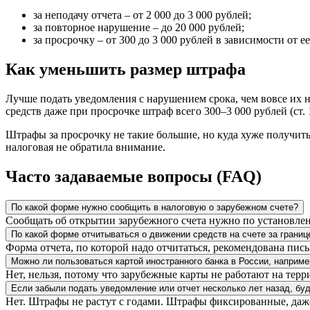
за неподачу отчета – от 2 000 до 3 000 рублей;
за повторное нарушение – до 20 000 рублей;
за просрочку – от 300 до 3 000 рублей в зависимости от ее
Как уменьшить размер штрафа
Лучше подать уведомления с нарушением срока, чем вовсе их не
средств даже при просрочке штраф всего 300–3 000 рублей (ст.
Штрафы за просрочку не такие большие, но куда хуже получит
налоговая не обратила внимание.
Часто задаваемые вопросы (FAQ)
По какой форме нужно сообщить в налоговую о зарубежном счете?
Сообщать об открытии зарубежного счета нужно по установле
По какой форме отчитываться о движении средств на счете за границ
Форма отчета, по которой надо отчитаться, рекомендована п
Можно ли пользоваться картой иностранного банка в России, например
Нет, нельзя, потому что зарубежные карты не работают на терр
Если забыли подать уведомление или отчет несколько лет назад, буд
Нет. Штрафы не растут с годами. Штрафы фиксированные, даже