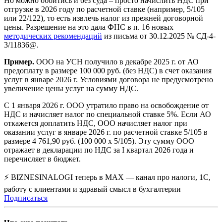
Но можно обойтись и без суда – просто начислить НДС при
отгрузке в 2026 году по расчетной ставке (например, 5/105
или 22/122), то есть извлечь налог из прежней договорной
цены. Разрешение на это дала ФНС в п. 16 новых
методических рекомендаций
из письма от 30.12.2025 № СД-4-
3/11836@.
Пример.
ООО на УСН получило в декабре 2025 г. от АО
предоплату в размере 100 000 руб. (без НДС) в счет оказания
услуг в январе 2026 г. Условиями договора не предусмотрено
увеличение цены услуг на сумму НДС.
С 1 января 2026 г. ООО утратило право на освобождение от
НДС и начисляет налог по специальной ставке 5%. Если АО
откажется доплатить НДС, ООО начисляет налог при
оказании услуг в январе 2026 г. по расчетной ставке 5/105 в
размере 4 761,90 руб. (100 000 х 5/105). Эту сумму ООО
отражает в декларации по НДС за I квартал 2026 года и
перечисляет в бюджет.
⚡ BIZNESINALOGI теперь в MAX — канал про налоги, 1С,
работу с клиентами и здравый смысл в бухгалтерии
Подписаться