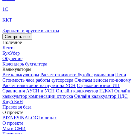
1С
ККТ
Зарплата и другие выплаты
Смотреть все
Полезное
Лента
БухУбер
Обучение
Календарь бухгалтера
Калькуляторы
Все калькуляторы
Расчет стоимости бухобслуживания
Пени
Стоимость часа работы аутсорсера
Считаем взносы по-новому
Расчет налоговой нагрузки на УСН
Страховой взнос ИП
Сравнения АУСН и УСН
Онлайн калькулятор НДФЛ
Онлайн
калькулятор компенсации отпуска
Онлайн калькулятор НДС
Клуб БиН
Правовая база
О проекте
BIZNESINALOGI в лицах
О проекте
Мы в СМИ
Контакты