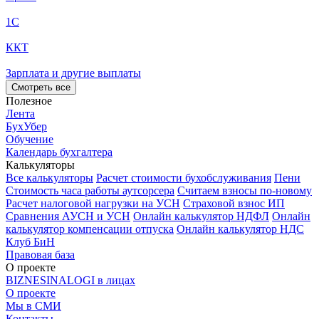
1С
ККТ
Зарплата и другие выплаты
Смотреть все
Полезное
Лента
БухУбер
Обучение
Календарь бухгалтера
Калькуляторы
Все калькуляторы
Расчет стоимости бухобслуживания
Пени
Стоимость часа работы аутсорсера
Считаем взносы по-новому
Расчет налоговой нагрузки на УСН
Страховой взнос ИП
Сравнения АУСН и УСН
Онлайн калькулятор НДФЛ
Онлайн
калькулятор компенсации отпуска
Онлайн калькулятор НДС
Клуб БиН
Правовая база
О проекте
BIZNESINALOGI в лицах
О проекте
Мы в СМИ
Контакты