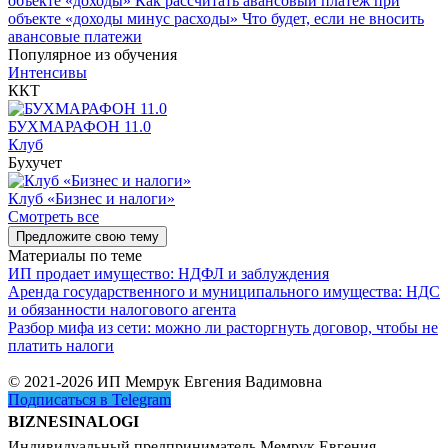
объекте «доходы»
Как рассчитать авансовый платеж при
объекте «доходы минус расходы»
Что будет, если не вносить
авансовые платежи
Популярное из обучения
Интенсивы
ККТ
БУХМАРАФОН 11.0
Клуб
Бухучет
Клуб «Бизнес и налоги»
Смотреть все
Предложите свою тему
Материалы по теме
ИП продает имущество: НДФЛ и заблуждения
Аренда государственного и муниципального имущества: НДС
и обязанности налогового агента
Разбор мифа из сети: можно ли расторгнуть договор, чтобы не
платить налоги
© 2021-2026 ИП Мемрук Евгения Вадимовна
Подписаться в Telegram
BIZNESINALOGI
Индивидуальный предприниматель Мемрук Евгения