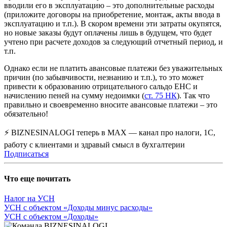
вводили его в эксплуатацию – это дополнительные расходы
(приложите договоры на приобретение, монтаж, акты ввода в
эксплуатацию и т.п.). В скором времени эти затраты окупятся,
но новые заказы будут оплачены лишь в будущем, что будет
учтено при расчете доходов за следующий отчетный период, и
т.п.
Однако если не платить авансовые платежи без уважительных
причин (по забывчивости, незнанию и т.п.), то это может
привести к образованию отрицательного сальдо ЕНС и
начислению пеней на сумму недоимки (
ст. 75 НК
). Так что
правильно и своевременно вносите авансовые платежи – это
обязательно!
⚡ BIZNESINALOGI теперь в MAX — канал про налоги, 1С,
работу с клиентами и здравый смысл в бухгалтерии
Подписаться
Что еще почитать
Налог на УСН
УСН с объектом «Доходы минус расходы»
УСН с объектом «Доходы»